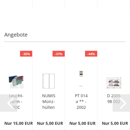
lung
Angebote
-36%
-31%
-44%
Leucht­
NUMIS
PT 014
D 2005
turm -
Münz­
a ** -
98 002
FDC
hül­len
2002
Album
-
- ohne
312944
Nur 15,00 EUR
Nur 5,00 EUR
Nur 5,00 EUR
Nur 5,00 EUR
Schutz­