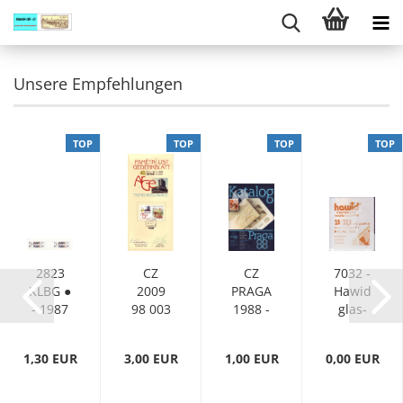
Unsere Empfehlungen
TOP
TOP
TOP
TOP
2823
CZ
CZ
7032 -
KLBG ●
2009
PRAGA
Hawid
- 1987
98 003
1988 -
glas­
Welt -
klar
Brief­
1,30 EUR
3,00 EUR
1,00 EUR
0,00 EUR
mar­ken
- Aus­
stel­