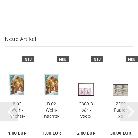
kas­set­
te -
Bor­
deau­
xrot...
Neue Artikel
NEU
NEU
NEU
NEU
B 02
B 02
2369 B
2359
Weih­
Weih­
pár -
Pa­pier
nachts­
nachts­
vo­do­
xb
krip­pe
krip­pe
rovně
čtyřblok
xxxx 95
2008
** -
pod­pis
1,00 EUR
1,00 EUR
2,00 EUR
30,00 EUR
024 **
95 001
1979
** -