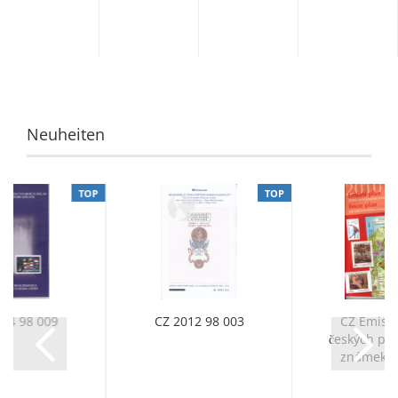
- Josef
● -
1979
Lada
Josef
Lada
Neuheiten
TOP
TOP
004 98 009
CZ 2012 98 003
CZ Emisní
českých poš
známek 20