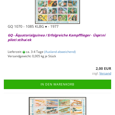
GQ 1070 - 1085 KLBG ● - 1977
GQ - Äqua­to­ri­al­gui­nea / Er­folg­rei­che Kampf­flie­ger
-
Úspěšní
pi­lo­ti stíhaček
Lieferzeit:
ca. 3-4 Tage
(Ausland abweichend)
Versandgewicht:
0,005
kg je Stück
2,00 EUR
zzgl.
Versand
IN DEN WARENKORB