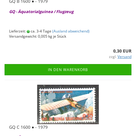
GQ B 1600 ● - 1979
GQ - Äqua­to­ri­al­gui­nea / Flug­zeug
Lieferzeit:
ca. 3-4 Tage
(Ausland abweichend)
Versandgewicht:
0,005
kg je Stück
0,30 EUR
zzgl.
Versand
IN DEN WARENKORB
GQ C 1600 ● - 1979