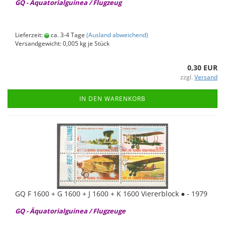
GQ - Äqua­to­ri­al­gui­nea / Flug­zeug
Lieferzeit:
ca. 3-4 Tage
(Ausland abweichend)
Versandgewicht:
0,005
kg je Stück
0,30 EUR
zzgl.
Versand
IN DEN WARENKORB
GQ F 1600 + G 1600 + J 1600 + K 1600 Vie­rer­block ● - 1979
GQ - Äqua­to­ri­al­gui­nea / Flug­zeu­ge