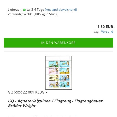
Lieferzeit:
ca. 3-4 Tage
(Ausland abweichend)
Versandgewicht:
0,005
kg je Stück
1,50 EUR
zzgl.
Versand
IN DEN WARENKORB
GQ xxxx 22 001 KLBG ●
GQ - Äqua­to­ri­al­gui­nea / Flug­zeug - Flug­zeug­bau­er
Brü­der Wrigh
t