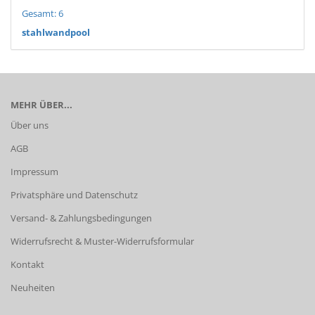
Gesamt: 6
stahlwandpool
MEHR ÜBER...
Über uns
AGB
Impressum
Privatsphäre und Datenschutz
Versand- & Zahlungsbedingungen
Widerrufsrecht & Muster-Widerrufsformular
Kontakt
Neuheiten