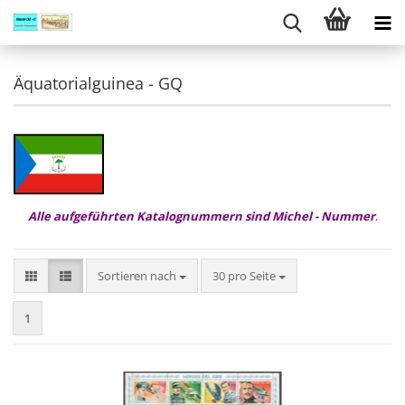
Äquatorialguinea - GQ
Alle aufgeführten Katalognummern sind Michel - Nummer
.
Sortieren nach
pro Seite
Sortieren nach
30 pro Seite
1