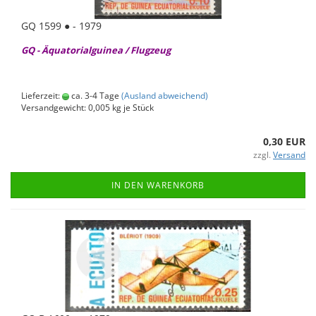
GQ 1599 ● - 1979
GQ - Äqua­to­ri­al­gui­nea / Flug­zeug
Lieferzeit:
ca. 3-4 Tage
(Ausland abweichend)
Versandgewicht:
0,005
kg je Stück
0,30 EUR
zzgl.
Versand
IN DEN WARENKORB