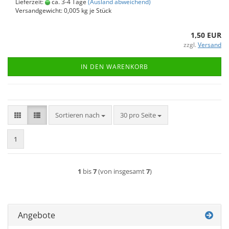
Lieferzeit:
ca. 3-4 Tage
(Ausland abweichend)
Versandgewicht:
0,005
kg je Stück
1,50 EUR
zzgl.
Versand
IN DEN WARENKORB
Sortieren nach
pro Seite
Sortieren nach
30 pro Seite
1
1
bis
7
(von insgesamt
7
)
Angebote