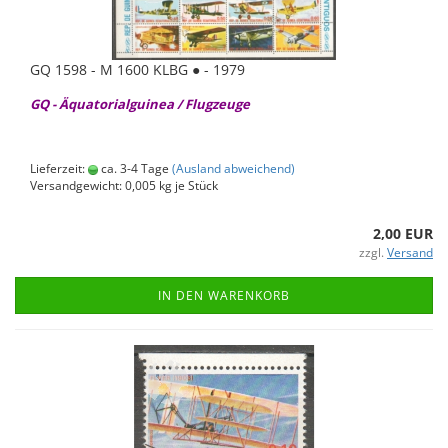
GQ 1598 - M 1600 KLBG ● - 1979
GQ - Äqua­to­ri­al­gui­nea / Flug­zeu­ge
Lieferzeit:
ca. 3-4 Tage
(Ausland abweichend)
Versandgewicht:
0,005
kg je Stück
2,00 EUR
zzgl.
Versand
IN DEN WARENKORB