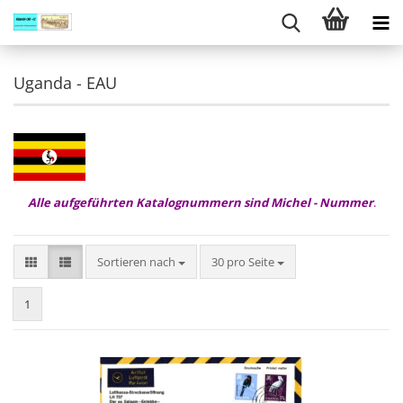
Uganda - EAU
Alle aufgeführten Katalognummern sind Michel - Nummer
.
Sortieren nach
pro Seite
Sortieren nach
30 pro Seite
1