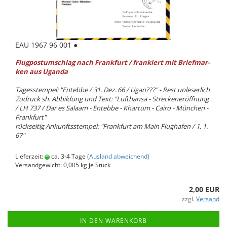
EAU 1967 96 001 ●
Flug­pos­tum­schlag
nach Frank­furt / fran­kiert mit Brief­mar­
ken aus Ugan­da
Ta­ges­stem­pel: "En­teb­be / 31. Dez. 66 / Ugan???" - Rest un­le­ser­lich
Zu­druck sh. Ab­bil­dung und Text: "Luft­han­sa - Stre­cken­er­öff­nung
/ LH 737 / Dar es Sa­laam - En­teb­be - Khar­tum - Cairo - Mün­chen -
Frank­furt"
rück­sei­tig An­kunfts­stem­pel: "Frank­furt am Main Flug­ha­fen / 1. 1.
67"
Lieferzeit:
ca. 3-4 Tage
(Ausland abweichend)
Versandgewicht:
0,005
kg je Stück
2,00 EUR
zzgl.
Versand
IN DEN WARENKORB