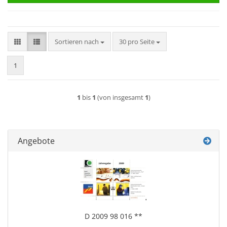
Sortieren nach
pro Seite
Sortieren nach
30 pro Seite
1
1
bis
1
(von insgesamt
1
)
Angebote
D 2009 98 016 **