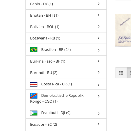
Benin - DY (1)
Bhutan - BHT (1)
Bolivien - BOL (1)
Botswana - RB (1)
Brasilien - BR (24)
Burkina Faso - BF (1)
Burundi - RU (2)
Costa Rica - CR (1)
Demokratische Republik
Kongo - CGO (1)
Dschibuti - DJI (9)
Ecuador - EC (2)