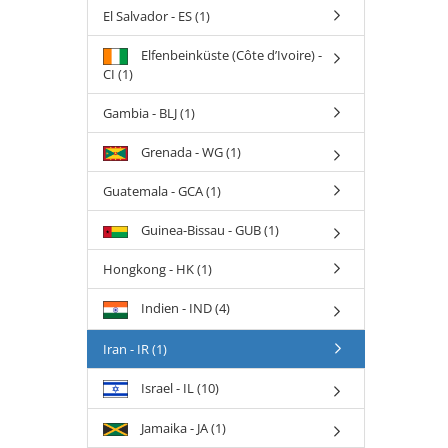
El Salvador - ES (1)
Elfenbeinküste (Côte d’Ivoire) -
CI (1)
Gambia - BLJ (1)
Grenada - WG (1)
Guatemala - GCA (1)
Guinea-Bissau - GUB (1)
Hongkong - HK (1)
Indien - IND (4)
Iran - IR (1)
Israel - IL (10)
Jamaika - JA (1)