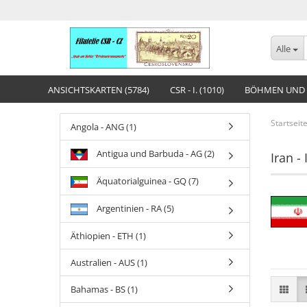
Alle
ANSICHTSKARTEN (5784)
CSR - I. (1010)
BÖHMEN UND 
Startseit
Angola - ANG (1)
Antigua und Barbuda - AG (2)
Iran - 
Äquatorialguinea - GQ (7)
Argentinien - RA (5)
Äthiopien - ETH (1)
Australien - AUS (1)
Bahamas - BS (1)