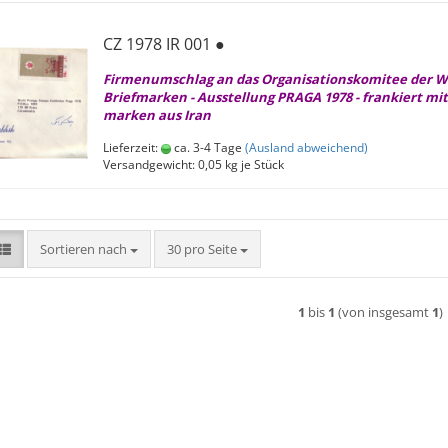
CZ 1978 IR 001 ●
Fir­men­um­schlag an das Or­ga­ni­sa­ti­ons­ko­mi­tee der W
Brief­mar­ken - Aus­stel­lung PRAGA 1978 - fran­kiert mit
mar­ken aus Iran
Lieferzeit:
ca. 3-4 Tage
(Ausland abweichend)
Versandgewicht:
0,05
kg je Stück
Sortieren nach
pro Seite
Sortieren nach
30 pro Seite
1
bis
1
(von insgesamt
1
)