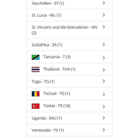
Seychellen - SY (1)
St. Lucia - WL (1)
St. Vincent und die Grenadinen - WV
(2)
Südafrika - ZA (1)
Tansania - T (3)
Thailand - THA (1)
Togo - TG (1)
Tschad - TD (1)
Türkei - TR (18)
Uganda - EAU (1)
Venezuela - YV (1)