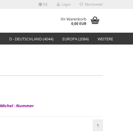
DE
Login
Merkzettel
Ihr Warenkorb
0,00 EUR
)
D - DEUTSCHLAND (4044)
EUROPA (2084)
WEITERE
 Michel - Nummer
.
1