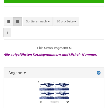
Sortieren nach
pro Seite
Sortieren nach
30 pro Seite
1
1
bis
5
(von insgesamt
5
)
Alle aufgeführten Katalognummern sind Michel - Nummer
.
Angebote