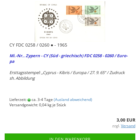
CY FDC 0258 / 0260 ● - 1965
Mi.-Nr.. Zy­pern - CY (Süd - grie­chisch) FDC 0258 - 0260 / Eu­ro­
pa
Erst­tags­stem­pel: „Cy­prus - Ki­bris / Eu­ro­pa / 27. 9. 65“ / Zu­druck
sh. Ab­bil­dung
Lieferzeit:
ca. 3-4 Tage
(Ausland abweichend)
Versandgewicht:
0,04
kg je Stück
3,00 EUR
zzgl.
Versand
IN DEN WARENKORB