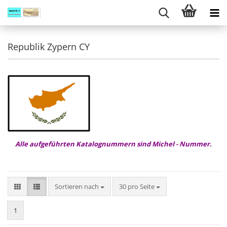
Republik Zypern CY
Alle aufgeführten Katalognummern sind Michel - Nummer
.
Sortieren nach
pro Seite
Sortieren nach
30 pro Seite
1