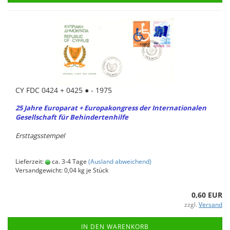
CY FDC 0424 + 0425 ● - 1975
25 Jahre Eu­ro­pa­rat + Eu­ro­pa­kon­gress der In­ter­na­tio­na­len
Ge­sell­schaft für Be­hin­der­ten­hil­fe
Erst­tags­stem­pel
Lieferzeit:
ca. 3-4 Tage
(Ausland abweichend)
Versandgewicht:
0,04
kg je Stück
0,60 EUR
zzgl.
Versand
IN DEN WARENKORB