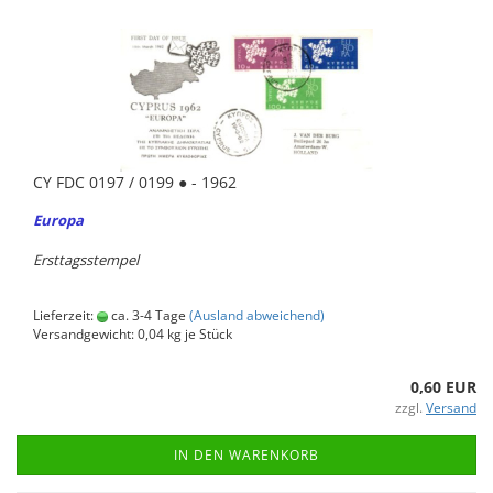
CY FDC 0197 / 0199 ● - 1962
Eu­ro­pa
Erst­tags­stem­pel
Lieferzeit:
ca. 3-4 Tage
(Ausland abweichend)
Versandgewicht:
0,04
kg je Stück
0,60 EUR
zzgl.
Versand
IN DEN WARENKORB