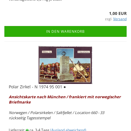
1,00 EUR
zzgl.
Versand
IN DEN WARENKORB
Polar Zir­kel - N 1974 95 001 ●
An­sichts­kar­te
nach Mün­chen / fran­kiert mit nor­we­gi­scher
Brief­mar­ke
Nor­we­gen / Po­lar­sir­kel­en / Salt­fjel­let / Lo­ca­ti­on 660 - 33
rück­sei­tig Ta­ges­stem­pel
Lieferzeit:
ca. 3-4 Tage
(Ausland abweichend)