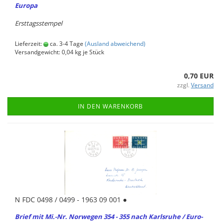
Eu­ro­pa
Erst­tags­stem­pel
Lieferzeit:
ca. 3-4 Tage
(Ausland abweichend)
Versandgewicht:
0,04
kg je Stück
0,70 EUR
zzgl.
Versand
IN DEN WARENKORB
N FDC 0498 / 0499 - 1963 09 001 ●
Brief mit Mi.-Nr. Nor­we­gen 354 - 355 nach Karls­ru­he / Eu­ro­