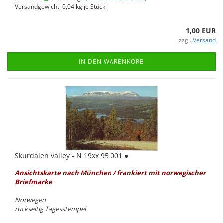
Versandgewicht:
0,04
kg je Stück
1,00 EUR
zzgl.
Versand
IN DEN WARENKORB
Skurdalen val­ley - N 19xx 95 001 ●
An­sichts­kar­te nach Mün­chen / fran­kiert mit nor­we­gi­scher
Brief­mar­ke
Nor­we­gen
rück­sei­tig Ta­ges­stem­pel