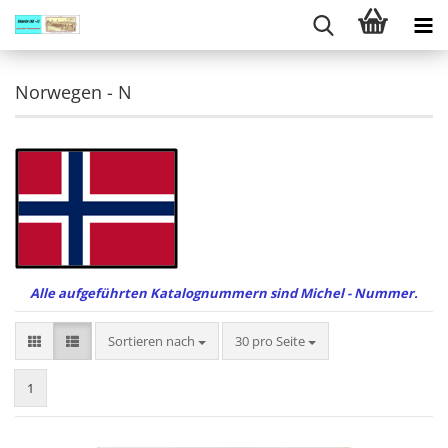
Norwegen - N
Alle aufgeführten Katalognummern sind Michel - Nummer.
Sortieren nach
pro Seite
Sortieren nach
30 pro Seite
1