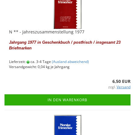
N ** - Jah­res­zu­sam­men­stel­lung 1977
Jahr­gang 1977 in Ge­schenk­buch / post­frisch / ins­ge­samt 23
Brief­mar­ken
Lieferzeit:
ca. 3-4 Tage
(Ausland abweichend)
Versandgewicht:
0,04
kg je Jahrgang
6,50 EUR
zzgl.
Versand
IN DEN WARENKORB