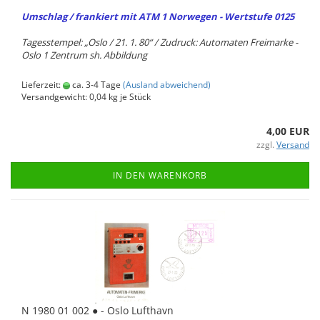
Um­schlag / fran­kiert mit ATM 1 Nor­we­gen - Wert­stu­fe 0125
Ta­ges­stem­pel: „Oslo / 21. 1. 80“ / Zu­druck: Au­to­ma­ten Frei­mar­ke -
Oslo 1 Zen­trum sh. Ab­bil­dung
Lieferzeit:
ca. 3-4 Tage
(Ausland abweichend)
Versandgewicht:
0,04
kg je Stück
4,00 EUR
zzgl.
Versand
IN DEN WARENKORB
N 1980 01 002 ● - Oslo Luft­havn