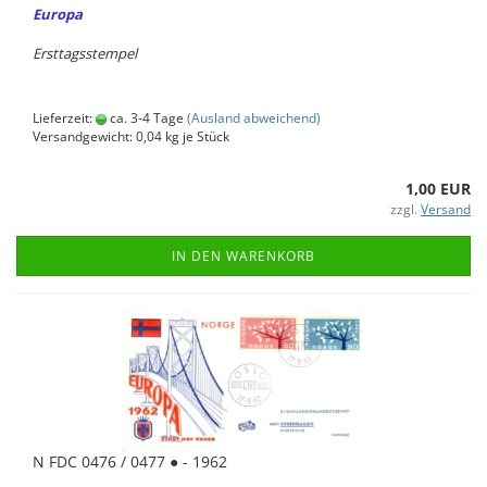
Eu­ro­pa
Erst­tags­stem­pel
Lieferzeit:
ca. 3-4 Tage
(Ausland abweichend)
Versandgewicht:
0,04
kg je Stück
1,00 EUR
zzgl.
Versand
IN DEN WARENKORB
N FDC 0476 / 0477 ● - 1962