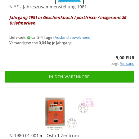
N ** - Jah­res­zu­sam­men­stel­lung 1981
Jahr­gang 1981 in Ge­schenk­buch / post­frisch / ins­ge­samt 26
Brief­mar­ken
Lieferzeit:
ca. 3-4 Tage
(Ausland abweichend)
Versandgewicht:
0,04
kg je Jahrgang
9,00 EUR
zzgl.
Versand
IN DEN WARENKORB
N 1980 01 001 ● - Oslo 1 Zen­trum