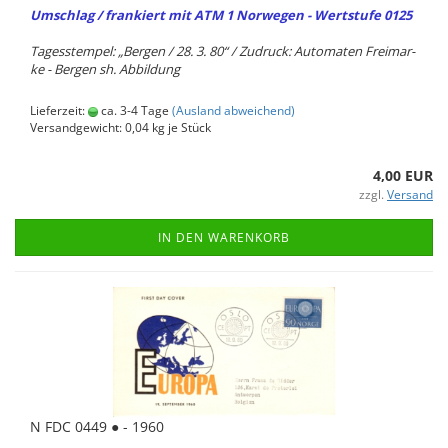
Um­schlag / fran­kiert mit ATM 1 Nor­we­gen - Wert­stu­fe 0125
Ta­ges­stem­pel: „Ber­gen / 28. 3. 80“ / Zu­druck: Au­to­ma­ten Frei­mar­
ke - Ber­gen sh. Ab­bil­dung
Lieferzeit:
ca. 3-4 Tage
(Ausland abweichend)
Versandgewicht:
0,04
kg je Stück
4,00 EUR
zzgl.
Versand
IN DEN WARENKORB
N FDC 0449 ● - 1960