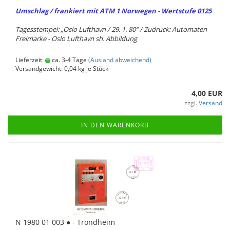
Um­schlag / fran­kiert mit ATM 1 Nor­we­gen - Wert­stu­fe 0125
Ta­ges­stem­pel: „Oslo Luft­havn / 29. 1. 80“ / Zu­druck: Au­to­ma­ten
Frei­mar­ke - Oslo Luft­havn sh. Ab­bil­dung
Lieferzeit:
ca. 3-4 Tage
(Ausland abweichend)
Versandgewicht:
0,04
kg je Stück
4,00 EUR
zzgl.
Versand
IN DEN WARENKORB
N 1980 01 003 ● - Trond­heim