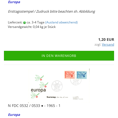
Eu­ro­pa
Erst­tags­stem­pel / Zu­druck bitte be­ach­ten sh. Ab­bil­dung
Lieferzeit:
ca. 3-4 Tage
(Ausland abweichend)
Versandgewicht:
0,04
kg je Stück
1,20 EUR
zzgl.
Versand
IN DEN WARENKORB
N FDC 0532 / 0533 ● - 1965 - 1
Eu­ro­pa