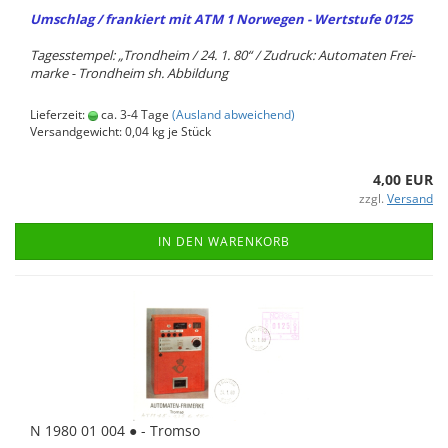
Um­schlag / fran­kiert mit ATM 1 Nor­we­gen - Wert­stu­fe 0125
Ta­ges­stem­pel: „Trond­heim / 24. 1. 80“ / Zu­druck: Au­to­ma­ten Frei­
mar­ke - Trond­heim sh. Ab­bil­dung
Lieferzeit:
ca. 3-4 Tage
(Ausland abweichend)
Versandgewicht:
0,04
kg je Stück
4,00 EUR
zzgl.
Versand
IN DEN WARENKORB
N 1980 01 004 ● - Trom­so