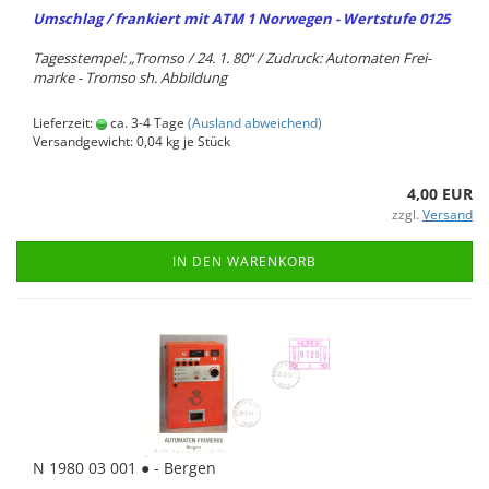
Um­schlag / fran­kiert mit ATM 1 Nor­we­gen - Wert­stu­fe 0125
Ta­ges­stem­pel: „Trom­so / 24. 1. 80“ / Zu­druck: Au­to­ma­ten Frei­
mar­ke - Trom­so sh. Ab­bil­dung
Lieferzeit:
ca. 3-4 Tage
(Ausland abweichend)
Versandgewicht:
0,04
kg je Stück
4,00 EUR
zzgl.
Versand
IN DEN WARENKORB
N 1980 03 001 ● - Ber­gen