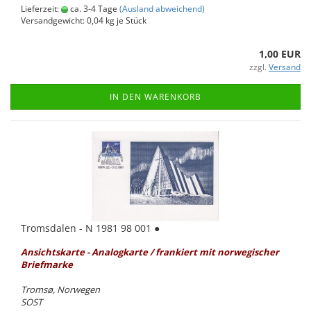
Lieferzeit:
ca. 3-4 Tage
(Ausland abweichend)
Versandgewicht:
0,04
kg je Stück
1,00 EUR
zzgl.
Versand
IN DEN WARENKORB
Troms­da­len - N 1981 98 001 ●
An­sichts­kar­te - Ana­log­kar­te / fran­kiert mit nor­we­gi­scher
Brief­mar­ke
Tromsø, Nor­we­gen
SOST