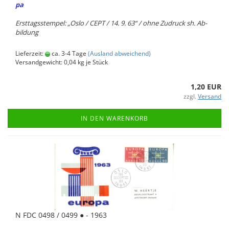
pa
Erst­tags­stem­pel: „Oslo / CEPT / 14. 9. 63“ / ohne Zu­druck sh. Ab­
bil­dung
Lieferzeit:
ca. 3-4 Tage
(Ausland abweichend)
Versandgewicht:
0,04
kg je Stück
1,20 EUR
zzgl.
Versand
IN DEN WARENKORB
N FDC 0498 / 0499 ● - 1963