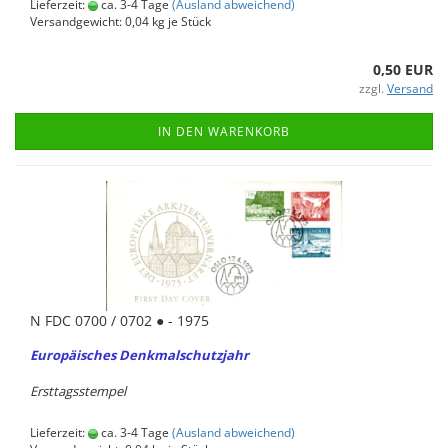
Lieferzeit:
ca. 3-4 Tage
(Ausland abweichend)
Versandgewicht:
0,04
kg je Stück
0,50 EUR
zzgl.
Versand
IN DEN WARENKORB
N FDC 0700 / 0702 ● - 1975
Eu­ro­päi­sches Denk­mal­schutz­jahr
Erst­tags­stem­pel
Lieferzeit:
ca. 3-4 Tage
(Ausland abweichend)