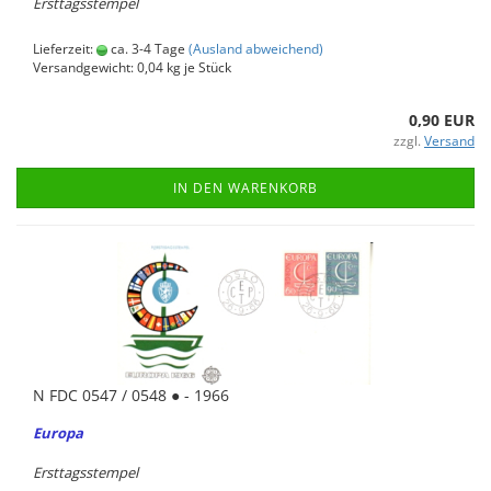
Erst­tags­stem­pel
Lieferzeit:
ca. 3-4 Tage
(Ausland abweichend)
Versandgewicht:
0,04
kg je Stück
0,90 EUR
zzgl.
Versand
IN DEN WARENKORB
N FDC 0547 / 0548 ● - 1966
Eu­ro­pa
Erst­tags­stem­pel