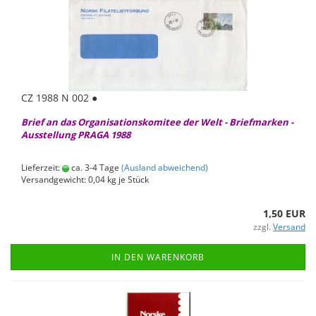
CZ 1988 N 002 ●
Brief an das Or­ga­ni­sa­ti­ons­ko­mi­tee der Welt - Brief­mar­ken -
Aus­stel­lung PRAGA 1988
Lieferzeit:
ca. 3-4 Tage
(Ausland abweichend)
Versandgewicht:
0,04
kg je Stück
1,50 EUR
zzgl.
Versand
IN DEN WARENKORB