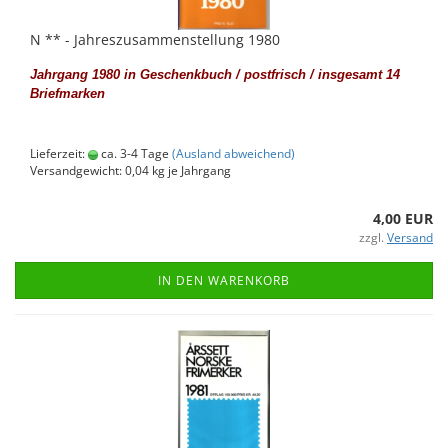
N ** - Jah­res­zu­sam­men­stel­lung 1980
Jahr­gang 1980 in Ge­schenk­buch / post­frisch / ins­ge­samt 14
Brief­mar­ken
Lieferzeit:
ca. 3-4 Tage
(Ausland abweichend)
Versandgewicht:
0,04
kg je Jahrgang
4,00 EUR
zzgl.
Versand
IN DEN WARENKORB