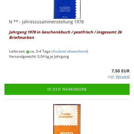
N ** - Jah­res­zu­sam­men­stel­lung 1978
Jahr­gang 1978 in Ge­schenk­buch / post­frisch / ins­ge­samt 26
Brief­mar­ken
Lieferzeit:
ca. 3-4 Tage
(Ausland abweichend)
Versandgewicht:
0,04
kg je Jahrgang
7,50 EUR
zzgl.
Versand
IN DEN WARENKORB