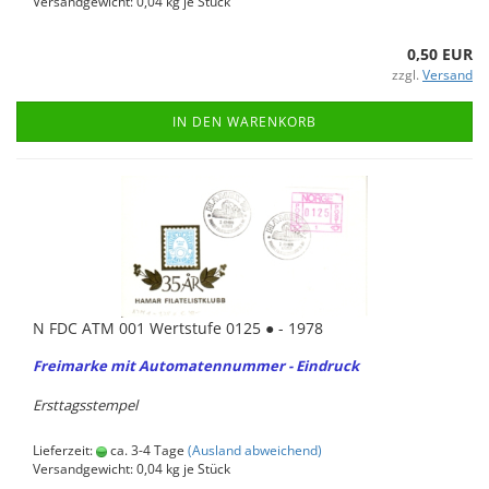
Versandgewicht:
0,04
kg je Stück
0,50 EUR
zzgl.
Versand
IN DEN WARENKORB
N FDC ATM 001 Wert­stu­fe 0125 ● - 1978
Frei­mar­ke mit Au­to­ma­ten­num­mer - Ein­druck
Erst­tags­stem­pel
Lieferzeit:
ca. 3-4 Tage
(Ausland abweichend)
Versandgewicht:
0,04
kg je Stück