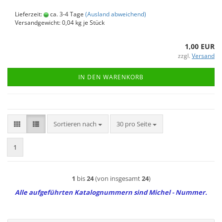
Lieferzeit:
ca. 3-4 Tage
(Ausland abweichend)
Versandgewicht:
0,04
kg je Stück
1,00 EUR
zzgl.
Versand
IN DEN WARENKORB
Sortieren nach
pro Seite
Sortieren nach
30 pro Seite
1
1
bis
24
(von insgesamt
24
)
Alle aufgeführten Katalognummern sind Michel - Nummer.