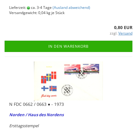
Lieferzeit:
ca. 3-4 Tage
(Ausland abweichend)
Versandgewicht:
0,04
kg je Stück
0,80 EUR
zzgl.
Versand
IN DEN WARENKORB
N FDC 0662 / 0663 ● - 1973
Nor­den / Haus des Nor­dens
Erst­tags­stem­pel