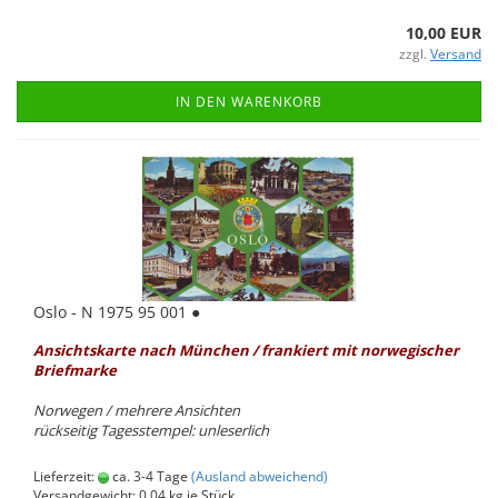
10,00 EUR
zzgl.
Versand
IN DEN WARENKORB
Oslo - N 1975 95 001 ●
An­sichts­kar­te
nach Mün­chen / fran­kiert mit nor­we­gi­scher
Brief­mar­ke
Nor­we­gen / meh­re­re An­sich­ten
rück­sei­tig Ta­ges­stem­pel: un­le­ser­lich
Lieferzeit:
ca. 3-4 Tage
(Ausland abweichend)
Versandgewicht:
0,04
kg je Stück