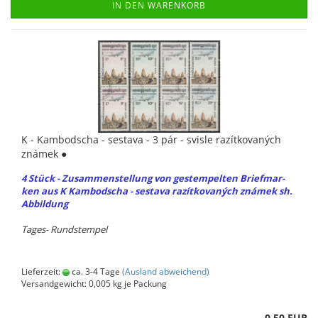
IN DEN WARENKORB
K - Kam­bo­dscha - sesta­va - 3 pár - svis­le razítko­vaných
známek ●
4 Stück - Zu­sam­men­stel­lung von ge­stem­pel­ten Brief­mar­
ken aus K Kam­bo­dscha - sesta­va razítko­vaných známek sh.
Ab­bil­dung
Tages-​ Runds­tem­pel
Lieferzeit:
ca. 3-4 Tage
(Ausland abweichend)
Versandgewicht:
0,005
kg je Packung
0,50 EUR