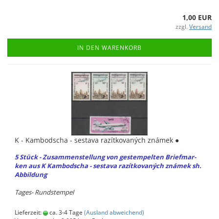
1,00 EUR
zzgl.
Versand
IN DEN WARENKORB
K - Kam­bo­dscha - sesta­va razítko­vaných známek ●
5 Stück - Zu­sam­men­stel­lung von ge­stem­pel­ten Brief­mar­
ken aus K Kam­bo­dscha - sesta­va razítko­vaných známek sh.
Ab­bil­dung
Tages-​ Runds­tem­pel
Lieferzeit:
ca. 3-4 Tage
(Ausland abweichend)