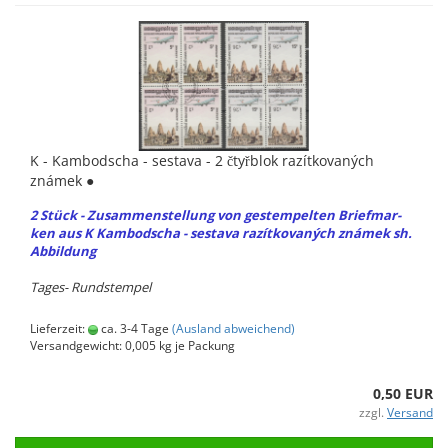
K - Kam­bo­dscha - sesta­va - 2 čtyřblok razítko­vaných
známek ●
2 Stück - Zu­sam­men­stel­lung von ge­stem­pel­ten Brief­mar­
ken aus K Kam­bo­dscha - sesta­va razítko­vaných známek sh.
Ab­bil­dung
Tages-​ Runds­tem­pel
Lieferzeit:
ca. 3-4 Tage
(Ausland abweichend)
Versandgewicht:
0,005
kg je Packung
0,50 EUR
zzgl.
Versand