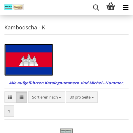
Kambodscha - K
Alle aufgeführten Katalognummern sind Michel - Nummer.
Sortieren nach
pro Seite
Sortieren nach
30 pro Seite
1