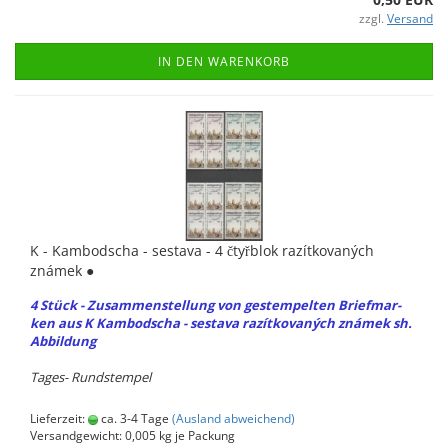
zzgl.
Versand
IN DEN WARENKORB
K - Kam­bo­dscha - sesta­va - 4 čtyřblok razítko­vaných
známek ●
4 Stück - Zu­sam­men­stel­lung von ge­stem­pel­ten Brief­mar­
ken aus K Kam­bo­dscha - sesta­va razítko­vaných známek sh.
Ab­bil­dung
Tages-​ Runds­tem­pel
Lieferzeit:
ca. 3-4 Tage
(Ausland abweichend)
Versandgewicht:
0,005
kg je Packung