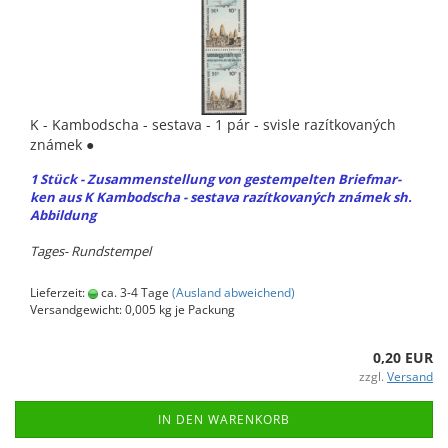
K - Kam­bo­dscha - sesta­va - 1 pár - svis­le razítko­vaných
známek ●
1 Stück - Zu­sam­men­stel­lung von ge­stem­pel­ten Brief­mar­
ken aus K Kam­bo­dscha - sesta­va razítko­vaných známek sh.
Ab­bil­dung
Tages-​ Runds­tem­pel
Lieferzeit:
ca. 3-4 Tage
(Ausland abweichend)
Versandgewicht:
0,005
kg je Packung
0,20 EUR
zzgl.
Versand
IN DEN WARENKORB