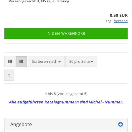
Versandgewicht:
0,005
kg je Packung
0,50 EUR
zzgl.
Versand
IN DEN WARENKORB
Sortieren nach
pro Seite
Sortieren nach
30 pro Seite
1
1
bis
5
(von insgesamt
5
)
Alle aufgeführten Katalognummern sind Michel - Nummer.
Angebote