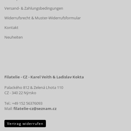
Versand- & Zahlungsbedingungen
Widerrufsrecht & Muster-Widerrufsformular
Kontakt
Neuheiten
Filatelie - CZ - Karel Veith & Ladislav Kokta
Palackého 812 & Zelená Lhota 110
CZ - 340 22 Nýrsko
Tel.: +49 152 56376093
Mail:
filatelie-cz@seznam.cz
Vertrag widerrufen