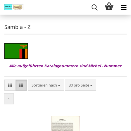
Sambia - Z
Alle aufgeführten Katalognummern sind Michel - Nummer
.
Sortieren nach
pro Seite
Sortieren nach
30 pro Seite
1