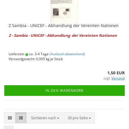
Z Sam­bia - UNICEF - Ab­hand­lung der Ver­ein­ten Na­tio­nen
Z - Sam­bia - UNICEF - Ab­hand­lung der Ver­ein­ten Na­tio­nen
Lieferzeit:
ca. 3-4 Tage
(Ausland abweichend)
Versandgewicht:
0,005
kg je Stück
1,50 EUR
zzgl.
Versand
IN DEN WARENKORB
Sortieren nach
pro Seite
Sortieren nach
30 pro Seite