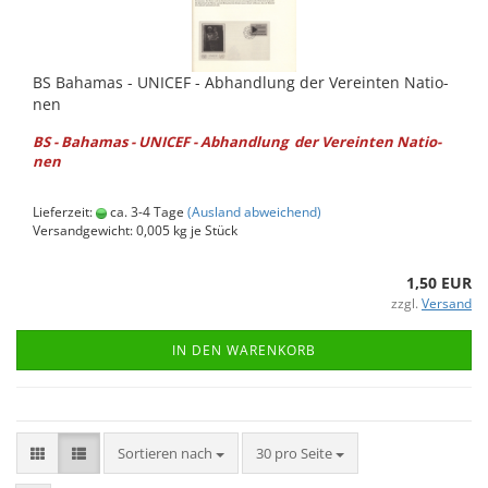
BS Ba­ha­mas - UNICEF - Ab­hand­lung der Ver­ein­ten Na­tio­
nen
BS - Ba­ha­mas - UNICEF - Ab­hand­lung der Ver­ein­ten Na­tio­
nen
Lieferzeit:
ca. 3-4 Tage
(Ausland abweichend)
Versandgewicht:
0,005
kg je Stück
1,50 EUR
zzgl.
Versand
IN DEN WARENKORB
Sortieren nach
pro Seite
Sortieren nach
30 pro Seite