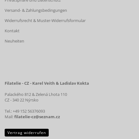
Privatsphäre und Datenschutz
Versand- & Zahlungsbedingungen
Widerrufsrecht & Muster-Widerrufsformular
Kontakt
Neuheiten
Filatelie - CZ - Karel Veith & Ladislav Kokta
Palackého 812 & Zelená Lhota 110
CZ - 340 22 Nýrsko
Tel.: +49 152 56376093
Mail:
filatelie-cz@seznam.cz
Vertrag widerrufen