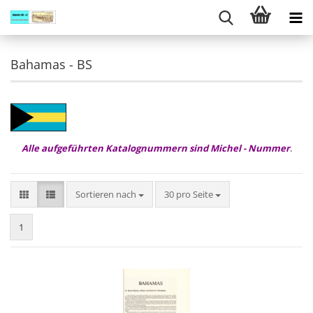
Bahamas - BS
Alle aufgeführten Katalognummern sind Michel - Nummer
.
Sortieren nach
pro Seite
Sortieren nach
30 pro Seite
1