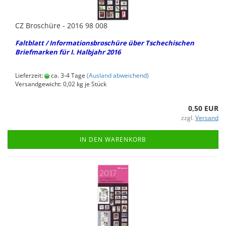
CZ Bro­schü­re - 2016 98 008
Falt­blatt / In­for­ma­ti­ons­bro­schü­re über Tsche­chi­schen
Brief­mar­ken für I. Halb­jahr 2016
Lieferzeit:
ca. 3-4 Tage
(Ausland abweichend)
Versandgewicht:
0,02
kg je Stück
0,50 EUR
zzgl.
Versand
IN DEN WARENKORB