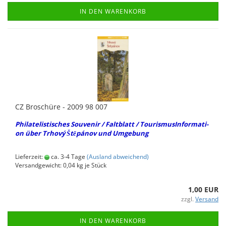
IN DEN WARENKORB
CZ Bro­schü­re - 2009 98 007
Phil­ate­lis­ti­sches Sou­ve­nir / Falt­blatt / Tou­ris­mus­In­for­ma­ti­
on über Trhový Štěpánov und Um­ge­bung
Lieferzeit:
ca. 3-4 Tage
(Ausland abweichend)
Versandgewicht:
0,04
kg je Stück
1,00 EUR
zzgl.
Versand
IN DEN WARENKORB