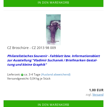
IN DEN WARENKORB
CZ Bro­schü­re - CZ 2013 98 009
Phil­ate­lis­ti­sches Sou­ve­nir - Falt­blatt bzw. In­for­ma­ti­ons­blatt
zur Aus­stel­lung "Vla­di­mir Such­a­nek / Brief­mar­ken Ge­stal­
tung und klei­ne Gra­phik"
Lieferzeit:
ca. 3-4 Tage
(Ausland abweichend)
Versandgewicht:
0,04
kg je Stück
1,00 EUR
zzgl.
Versand
IN DEN WARENKORB