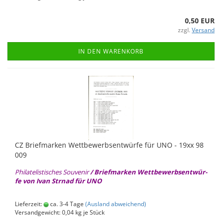
0,50 EUR
zzgl.
Versand
IN DEN WARENKORB
CZ Brief­mar­ken Wett­be­werbs­ent­wür­fe für UNO - 19xx 98
009
Phil­ate­lis­ti­sches Sou­ve­nir
/ Brief­mar­ken Wett­be­werbs­ent­wür­
fe von Ivan Strnad für UNO
Lieferzeit:
ca. 3-4 Tage
(Ausland abweichend)
Versandgewicht:
0,04
kg je Stück