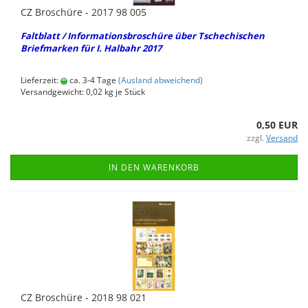
CZ Bro­schü­re - 2017 98 005
Falt­blatt / In­for­ma­ti­ons­bro­schü­re über Tsche­chi­schen
Brief­mar­ken für I. Hal­b­ahr 2017
Lieferzeit:
ca. 3-4 Tage
(Ausland abweichend)
Versandgewicht:
0,02
kg je Stück
0,50 EUR
zzgl.
Versand
IN DEN WARENKORB
CZ Bro­schü­re - 2018 98 021