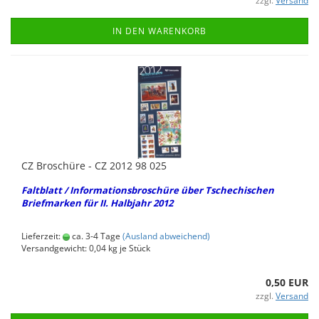
zzgl.
Versand
IN DEN WARENKORB
CZ Bro­schü­re - CZ 2012 98 025
Falt­blatt / In­for­ma­ti­ons­bro­schü­re über Tsche­chi­schen
Brief­mar­ken für II. Halb­jahr 2012
Lieferzeit:
ca. 3-4 Tage
(Ausland abweichend)
Versandgewicht:
0,04
kg je Stück
0,50 EUR
zzgl.
Versand