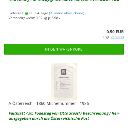
Lieferzeit:
ca. 3-4 Tage
(Ausland abweichend)
Versandgewicht:
0,02
kg je Stück
0,50 EUR
zzgl.
Versand
IN DEN WARENKORB
A Ös­ter­reich - 1860 Mi­chel­num­mer - 1986
Falt­blatt / 50. To­des­tag von Otto Stössl / Be­schrei­bung / her­
aus­ge­ge­ben durch die Ös­ter­rei­chi­sche Post