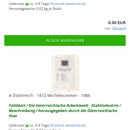
Lieferzeit:
ca. 3-4 Tage
(Ausland abweichend)
Versandgewicht:
0,02
kg je Stück
0,50 EUR
zzgl.
Versand
IN DEN WARENKORB
A Ös­ter­reich - 1872 Mi­chel­num­mer - 1986
Falt­blatt / Die ös­ter­rei­chi­sche Ar­beits­welt - Stahl­in­dus­trie /
Be­schrei­bung / her­aus­ge­ge­ben durch die Ös­ter­rei­chi­sche
Post
Lieferzeit:
ca. 3-4 Tage
(Ausland abweichend)