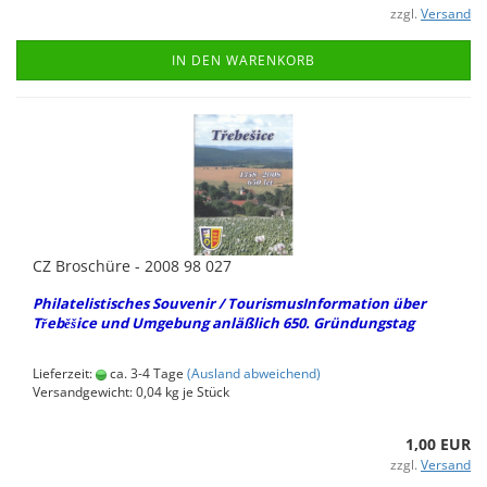
zzgl.
Versand
IN DEN WARENKORB
CZ Bro­schü­re - 2008 98 027
Phil­ate­lis­ti­sches Sou­ve­nir / Tou­ris­mus­In­for­ma­ti­on über
Třeběšice und Um­ge­bung an­läß­lich 650. Grün­dungs­tag
Lieferzeit:
ca. 3-4 Tage
(Ausland abweichend)
Versandgewicht:
0,04
kg je Stück
1,00 EUR
zzgl.
Versand