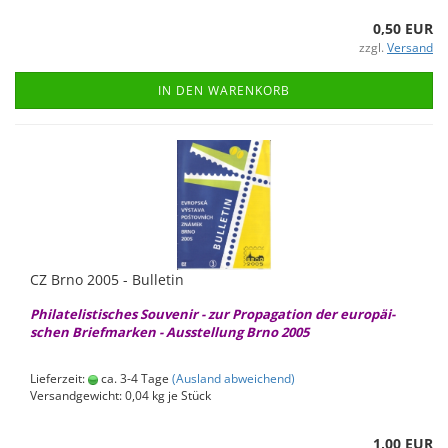
0,50 EUR
zzgl.
Versand
IN DEN WARENKORB
CZ Brno 2005 - Bul­le­tin
Phil­ate­lis­ti­sches Sou­ve­nir - zur Pro­pa­ga­ti­on der eu­ro­päi­
schen Brief­mar­ken - Aus­stel­lung Brno 2005
Lieferzeit:
ca. 3-4 Tage
(Ausland abweichend)
Versandgewicht:
0,04
kg je Stück
1,00 EUR