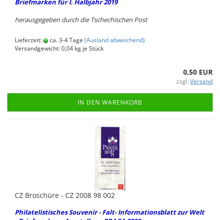
Brief­mar­ken für I. Halb­jahr 2019
her­aus­ge­ge­ben durch die Tsche­chi­schen Post
Lieferzeit:
ca. 3-4 Tage
(Ausland abweichend)
Versandgewicht:
0,04
kg je Stück
0,50 EUR
zzgl.
Versand
IN DEN WARENKORB
CZ Bro­schü­re - CZ 2008 98 002
Phil­ate­lis­ti­sches Sou­ve­nir - Falt- In­for­ma­ti­ons­blatt zur Welt