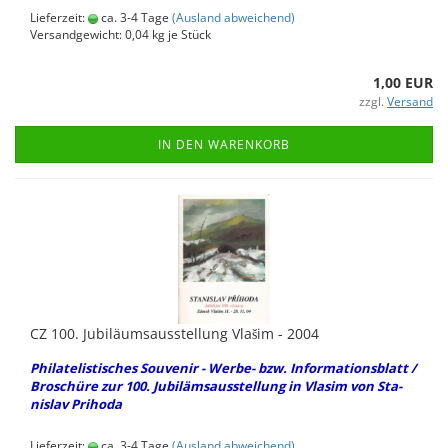
Lieferzeit:
ca. 3-4 Tage
(Ausland abweichend)
Versandgewicht:
0,04
kg je Stück
1,00 EUR
zzgl.
Versand
IN DEN WARENKORB
CZ 100. Ju­bi­lä­ums­aus­stel­lung Vlašim - 2004
Phil­ate­lis­ti­sches Sou­ve­nir - Werbe-​ bzw. In­for­ma­ti­ons­blatt /
Bro­schü­re zur 100. Ju­bi­läms­aus­stel­lung in Vla­sim von Sta­
nis­lav Priho­da
Lieferzeit:
ca. 3-4 Tage
(Ausland abweichend)