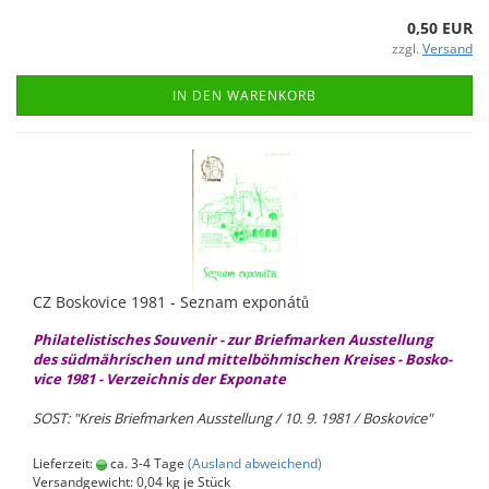
0,50 EUR
zzgl.
Versand
IN DEN WARENKORB
CZ Bos­ko­vice 1981 - Sez­nam exponátů
Phil­ate­lis­ti­sches Sou­ve­nir - zur Brief­mar­ken Aus­stel­lung
des süd­mäh­ri­schen und mit­tel­böh­mi­schen Krei­ses - Bos­ko­
vice 1981 - Ver­zeich­nis der Ex
p
onate
SOST: "Kreis Brief­mar­ken Aus­stel­lung / 10. 9. 1981 / Bos­ko­vice"
Lieferzeit:
ca. 3-4 Tage
(Ausland abweichend)
Versandgewicht:
0,04
kg je Stück