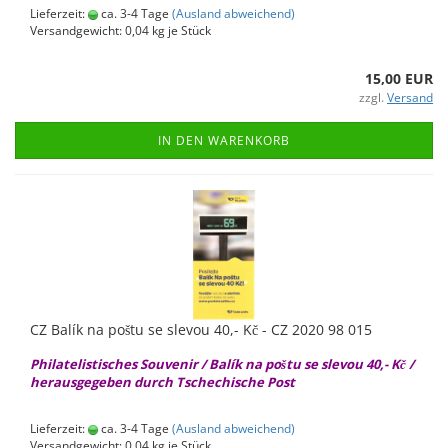
Lieferzeit:
ca. 3-4 Tage
(Ausland abweichend)
Versandgewicht:
0,04
kg je Stück
15,00 EUR
zzgl.
Versand
IN DEN WARENKORB
CZ Balík na poštu se sle­vou 40,- Kč - CZ 2020 98 015
Phil­ate­lis­ti­sches Sou­ve­nir / Balík na poštu se sle­vou 40,- Kč /
her­aus­ge­ge­ben durch Tsche­chi­sche Post
Lieferzeit:
ca. 3-4 Tage
(Ausland abweichend)
Versandgewicht:
0,04
kg je Stück