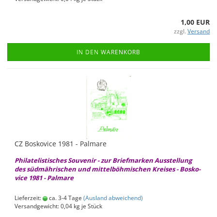
1,00 EUR
zzgl.
Versand
IN DEN WARENKORB
CZ Bos­ko­vice 1981 - Palma­re
Phil­ate­lis­ti­sches Sou­ve­nir - zur Brief­mar­ken Aus­stel­lung
des süd­mäh­ri­schen und mit­tel­böh­mi­schen Krei­ses - Bos­ko­
vice 1981 - Palma­re
Lieferzeit:
ca. 3-4 Tage
(Ausland abweichend)
Versandgewicht:
0,04
kg je Stück