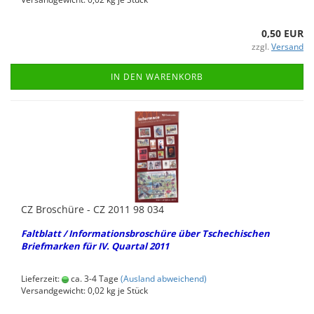
0,50 EUR
zzgl.
Versand
IN DEN WARENKORB
CZ Bro­schü­re - CZ 2011 98 034
Falt­blatt / In­for­ma­ti­ons­bro­schü­re über Tsche­chi­schen
Brief­mar­ken für IV. Quar­tal 2011
Lieferzeit:
ca. 3-4 Tage
(Ausland abweichend)
Versandgewicht:
0,02
kg je Stück