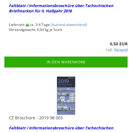
Falt­blatt / In­for­ma­ti­ons­bro­schü­re über Tsche­chi­schen
Brief­mar­ken für II. Halb­jahr 2018
Lieferzeit:
ca. 3-4 Tage
(Ausland abweichend)
Versandgewicht:
0,04
kg je Stück
0,50 EUR
zzgl.
Versand
IN DEN WARENKORB
CZ Bro­schü­re - 2019 98 003
Falt­blatt / In­for­ma­ti­ons­bro­schü­re über Tsche­chi­schen