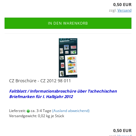
0,50 EUR
zzgl.
Versand
IN DEN WARENKORB
CZ Bro­schü­re - CZ 2012 98 011
Falt­blatt / In­for­ma­ti­ons­bro­schü­re über Tsche­chi­schen
Brief­mar­ken für I. Halb­jahr 2012
Lieferzeit:
ca. 3-4 Tage
(Ausland abweichend)
Versandgewicht:
0,02
kg je Stück
0,50 EUR