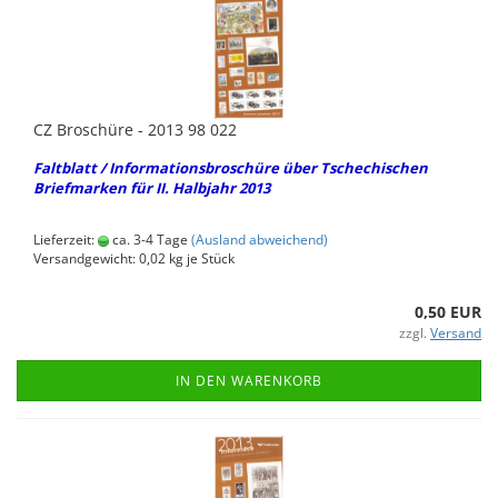
CZ Bro­schü­re - 2013 98 022
Falt­blatt / In­for­ma­ti­ons­bro­schü­re über Tsche­chi­schen
Brief­mar­ken für II. Halb­jahr 2013
Lieferzeit:
ca. 3-4 Tage
(Ausland abweichend)
Versandgewicht:
0,02
kg je Stück
0,50 EUR
zzgl.
Versand
IN DEN WARENKORB