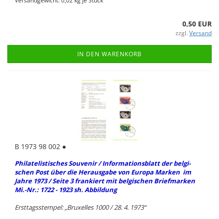
Versandgewicht:
0,02
kg je Stück
0,50 EUR
zzgl.
Versand
IN DEN WARENKORB
B 1973 98 002 ●
Phil­ate­lis­ti­sches Sou­ve­nir / In­for­ma­ti­ons­blatt der bel­gi­
schen Post über die Her­aus­ga­be von Eu­ro­pa Mar­ken im
Jahre 1973 / Seite 3 fran­kiert mit bel­gi­schen Brief­mar­ken
Mi.-Nr.: 1722 - 1923 sh. Ab­bil­dung
Erst­tags­stem­pel: „Bru­xel­les 1000 / 28. 4. 1973“