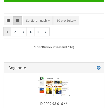
Sortieren nach
pro Seite
Sortieren nach
30 pro Seite
1
2
3
4
5
»
1
bis
30
(von insgesamt
146
)
Angebote
D 2009 98 016 **