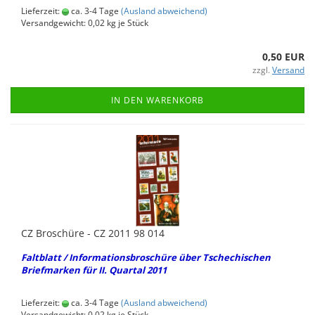
Lieferzeit:
ca. 3-4 Tage
(Ausland abweichend)
Versandgewicht:
0,02
kg je Stück
0,50 EUR
zzgl.
Versand
IN DEN WARENKORB
CZ Bro­schü­re - CZ 2011 98 014
Falt­blatt / In­for­ma­ti­ons­bro­schü­re über Tsche­chi­schen
Brief­mar­ken für II. Quar­tal 2011
Lieferzeit:
ca. 3-4 Tage
(Ausland abweichend)
Versandgewicht:
0,02
kg je Stück