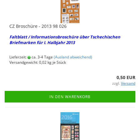
CZ Bro­schü­re - 2013 98 026
Falt­blatt / In­for­ma­ti­ons­bro­schü­re über Tsche­chi­schen
Brief­mar­ken für I. Halb­jahr 2013
Lieferzeit:
ca. 3-4 Tage
(Ausland abweichend)
Versandgewicht:
0,02
kg je Stück
0,50 EUR
zzgl.
Versand
IN DEN WARENKORB