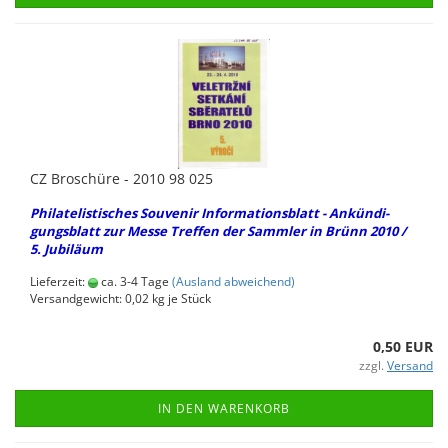
CZ Bro­schü­re - 2010 98 025
Phil­ate­lis­ti­sches Sou­ve­nir In­for­ma­ti­ons­blatt - An­kün­di­
gungs­blatt zur Messe Tref­fen der Samm­ler in Brünn 2010 /
5. Ju­bi­lä­um
Lieferzeit:
ca. 3-4 Tage
(Ausland abweichend)
Versandgewicht:
0,02
kg je Stück
0,50 EUR
zzgl.
Versand
IN DEN WARENKORB