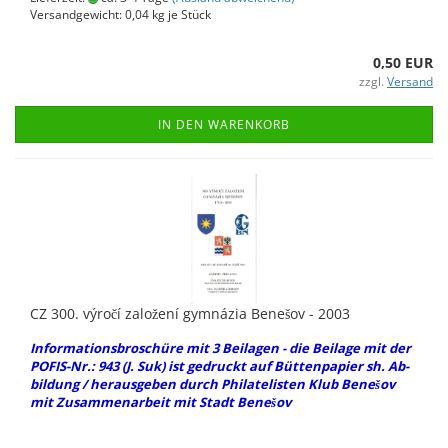
Versandgewicht:
0,04
kg je Stück
0,50 EUR
zzgl.
Versand
IN DEN WARENKORB
CZ 300. výročí založení gymnázia Benešov - 2003
In­for­ma­ti­ons­bro­schü­re mit 3 Bei­la­gen - die Bei­la­ge mit der
POFIS-​Nr.: 943 (J. Suk) ist ge­druckt auf Büt­ten­pa­pier sh. Ab­
bil­dung / her­aus­ge­ben durch Phil­ate­lis­ten Klub Benešov
mit Zu­sam­men­ar­beit mit Stadt Benešov