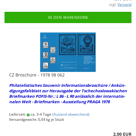
zzgl.
Versand
IN DEN WARENKORB
CZ Bro­schü­re - 1978 98 062
Phil­ate­lis­ti­sches Sou­ve­nir In­for­ma­ti­ons­bro­schü­re / An­kün­
di­gungs­falt­blatt zur Her­aus­ga­be der Tsche­cho­slo­wa­ki­schen
Brief­mar­ken POFIS-​Nr.: L 86 - L 90 an­läss­lich der in­ter­na­tio­
na­len Welt - Brief­mar­ken - Aus­stel­lung PRAGA 1978
Lieferzeit:
ca. 3-4 Tage
(Ausland abweichend)
Versandgewicht:
0,04
kg je Stück
2,00 EUR