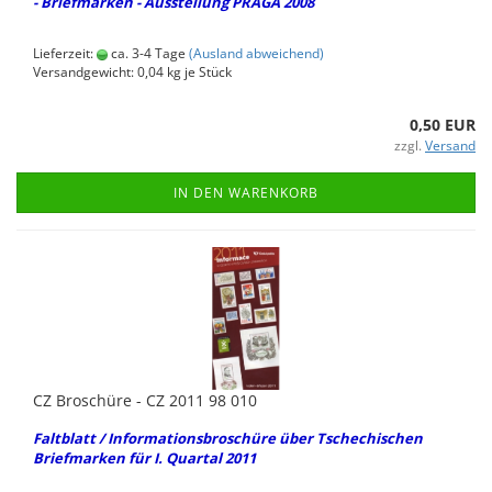
- Brief­mar­ken - Aus­stel­lung PRAGA 2008
Lieferzeit:
ca. 3-4 Tage
(Ausland abweichend)
Versandgewicht:
0,04
kg je Stück
0,50 EUR
zzgl.
Versand
IN DEN WARENKORB
CZ Bro­schü­re - CZ 2011 98 010
Falt­blatt / In­for­ma­ti­ons­bro­schü­re über Tsche­chi­schen
Brief­mar­ken für I. Quar­tal 2011