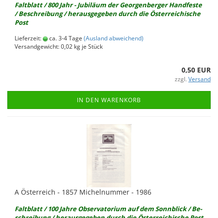
Falt­blatt / 800 Jahr - Ju­bi­lä­um der Ge­or­gen­ber­ger Hand­fes­te
/ Be­schrei­bung / her­aus­ge­ge­ben durch die Ös­ter­rei­chi­sche
Post
Lieferzeit:
ca. 3-4 Tage
(Ausland abweichend)
Versandgewicht:
0,02
kg je Stück
0,50 EUR
zzgl.
Versand
IN DEN WARENKORB
A Ös­ter­reich - 1857 Mi­chel­num­mer - 1986
Falt­blatt / 100 Jahre Ob­ser­va­to­ri­um auf dem Sonn­blick / Be­
schrei­bung / her­aus­ge­ge­ben durch die Ös­ter­rei­chi­sche Post