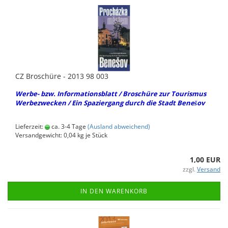
CZ Bro­schü­re - 2013 98 003
Werbe-​ bzw. In­for­ma­ti­ons­blatt / Bro­schü­re zur Tou­ris­mus
Wer­be­zwe­cken / Ein Spa­zier­gang durch die Stadt Benešov
Lieferzeit:
ca. 3-4 Tage
(Ausland abweichend)
Versandgewicht:
0,04
kg je Stück
1,00 EUR
zzgl.
Versand
IN DEN WARENKORB