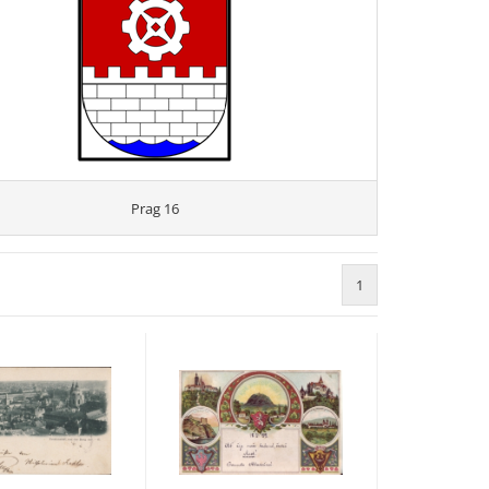
Prag 16
1