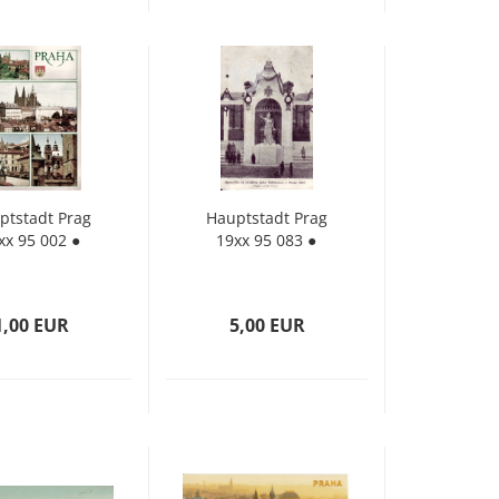
t­stadt Prag
Haupt­stadt Prag
xx 95 002 ●
19xx 95 083 ●
1,00 EUR
5,00 EUR