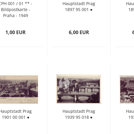
CPH 001 / 01 ** -
Haupt­stadt Prag
Haup
Bild­post­kar­te -
1897 95 001 ●
18
Praha - 1949
1,00 EUR
6,00 EUR
Haupt­stadt Prag
Haupt­stadt Prag
Haup
1901 00 001 ●
1939 95 018 ●
19