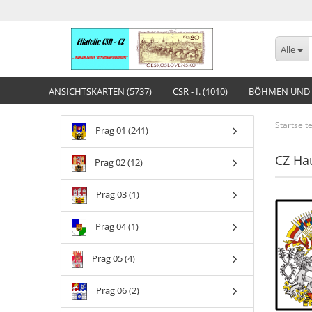
Alle
ANSICHTSKARTEN (5737)
CSR - I. (1010)
BÖHMEN UND 
Startseit
Prag 01 (241)
CZ Ha
Prag 02 (12)
Prag 03 (1)
Prag 04 (1)
Prag 05 (4)
Prag 06 (2)