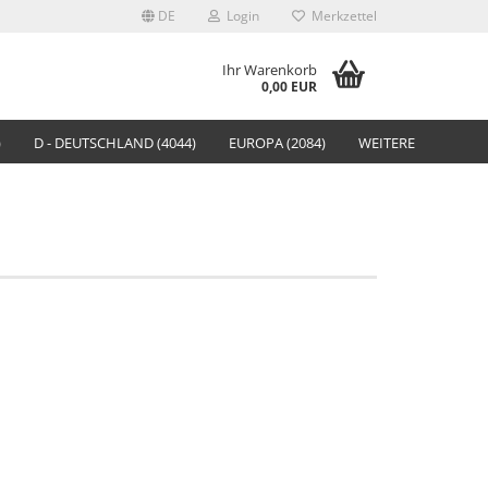
DE
Login
Merkzettel
Ihr Warenkorb
0,00 EUR
)
D - DEUTSCHLAND (4044)
EUROPA (2084)
WEITERE