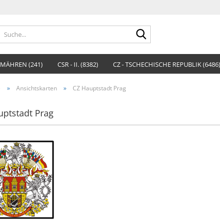
Suche...
MÄHREN (241)
CSR - II. (8382)
CZ - TSCHECHISCHE REPUBLIK (6486
»
»
e
Ansichtskarten
CZ Hauptstadt Prag
uptstadt Prag