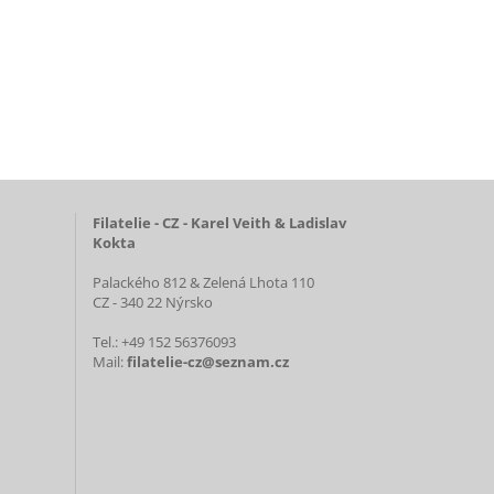
Filatelie - CZ - Karel Veith & Ladislav
Kokta
Palackého 812 & Zelená Lhota 110
CZ - 340 22 Nýrsko
Tel.: +49 152 56376093
Mail:
filatelie-cz@seznam.cz