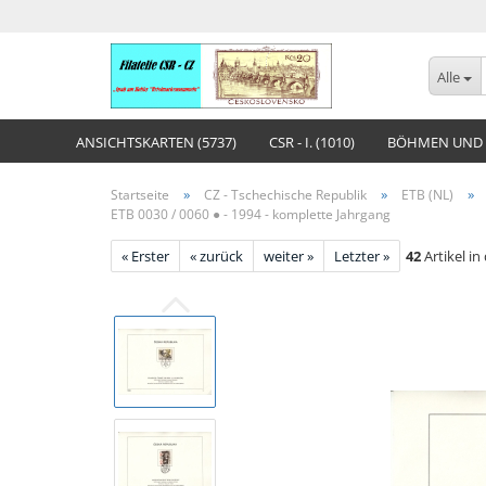
Alle
ANSICHTSKARTEN (5737)
CSR - I. (1010)
BÖHMEN UND 
»
»
»
Startseite
CZ - Tschechische Republik
ETB (NL)
ETB 0030 / 0060 ● - 1994 - komplette Jahrgang
« Erster
« zurück
weiter »
Letzter »
42
Artikel in