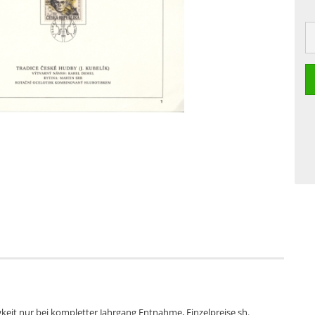
gkeit nur bei kompletter Jahrgang Entnahme, Einzelpreise sh.