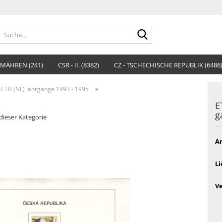
Suche...
MÄHREN (241)
CSR - II. (8382)
CZ - TSCHECHISCHE REPUBLIK (6486
»
ETB (NL) Jahrgänge 1993 - 1995
E
g
 dieser Kategorie
Ar
Li
V