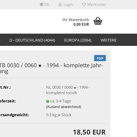
DE
Login
Merkzettel
Ihr Warenkorb
0,00 EUR
)
D - DEUTSCHLAND (4044)
EUROPA (2084)
WEITERE
TOP
TB 0030 / 0060 ● - 1994 - kom­plet­te Jahr­
ang
t.Nr.:
NL 0030 / 0060 ● - 1994 -
kompletní ročník
eferzeit:
ca. 3-4 Tage
(Ausland abweichend)
ersandgewicht:
0.3
kg je Stück
18,50 EUR