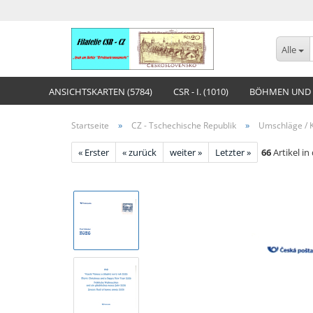
Alle
ANSICHTSKARTEN (5784)
CSR - I. (1010)
BÖHMEN UND 
»
»
Startseite
CZ - Tschechische Republik
Umschläge / K
« Erster
« zurück
weiter »
Letzter »
66
Artikel in