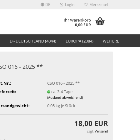
DE
Login
Merkzettel
Ihr Warenkorb
0,00 EUR
)
D - DEUTSCHLAND (4044)
EUROPA (2084)
WEITERE
SO 016 - 2025 **
t.Nr.:
CSO 016 - 2025 **
eferzeit:
ca. 3-4 Tage
(Ausland abweichend)
ersandgewicht:
0.05
kg je Stück
18,00 EUR
zzgl.
Versand