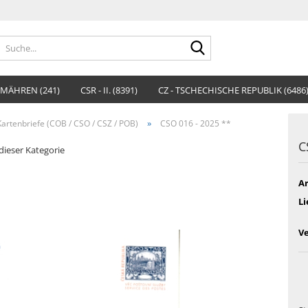
Suche...
MÄHREN (241)
CSR - II. (8391)
CZ - TSCHECHISCHE REPUBLIK (6486
»
artenbriefe (COB / CSO / CSZ / POB)
CSO 016 - 2025 **
C
 dieser Kategorie
Ar
Li
V