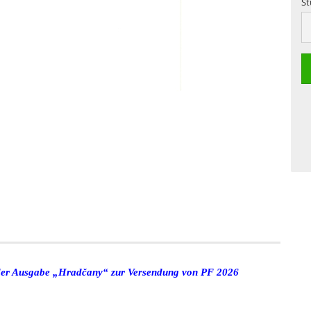
St
St
 der Ausgabe „Hradčany“ zur Versendung von PF 2026