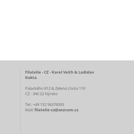
Filatelie - CZ - Karel Veith & Ladislav
Kokta
Palackého 812 & Zelená Lhota 110
CZ - 340 22 Nýrsko
Tel.: +49 152 56376093
Mail:
filatelie-cz@seznam.cz