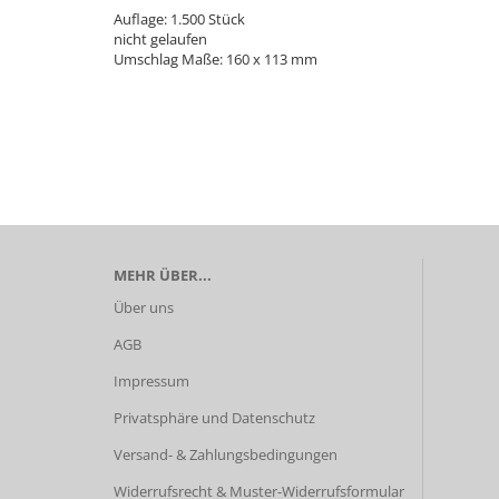
Auflage: 1.500 Stück
nicht gelaufen
Umschlag Maße: 160 x 113 mm
MEHR ÜBER...
Über uns
AGB
Impressum
Privatsphäre und Datenschutz
Versand- & Zahlungsbedingungen
Widerrufsrecht & Muster-Widerrufsformular