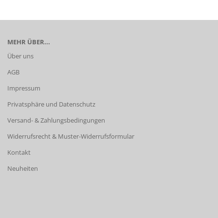
MEHR ÜBER...
Über uns
AGB
Impressum
Privatsphäre und Datenschutz
Versand- & Zahlungsbedingungen
Widerrufsrecht & Muster-Widerrufsformular
Kontakt
Neuheiten