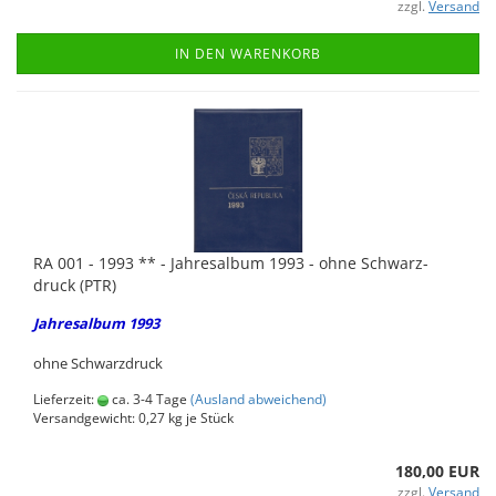
zzgl.
Versand
IN DEN WARENKORB
RA 001 - 1993 ** - Jah­res­al­bum 1993 - ohne Schwarz­
druck (PTR)
Jah­res­al­bum 1993
ohne Schwarz­druck
Lieferzeit:
ca. 3-4 Tage
(Ausland abweichend)
Versandgewicht:
0,27
kg je Stück
180,00 EUR
zzgl.
Versand