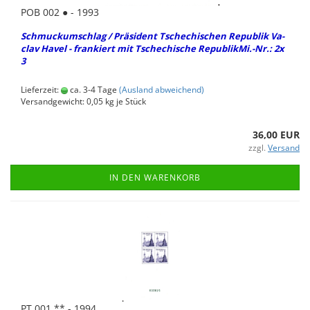
POB 002 ● - 1993
Schmu­ck­um­schlag / Prä­si­dent Tsche­chi­schen Re­pu­blik Va­
clav Havel - fran­kiert mit Tsche­chi­sche Re­pu­blik­Mi.-Nr.: 2x
3
Lieferzeit:
ca. 3-4 Tage
(Ausland abweichend)
Versandgewicht:
0,05
kg je Stück
36,00 EUR
zzgl.
Versand
IN DEN WARENKORB
PT 001 ** - 1994