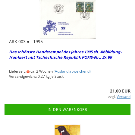
ARK 003 ● - 1995
Das schöns­te Hands­tem­pel des Jah­res 1995 sh. Ab­bil­dung -
fran­kiert mit Tsche­chi­sche Re­pu­blik POFIS-​Nr.: 2x 99
Lieferzeit:
ca. 2 Wochen
(Ausland abweichend)
Versandgewicht:
0,27
kg je Stück
21,00 EUR
zzgl.
Versand
IN DEN WARENKORB