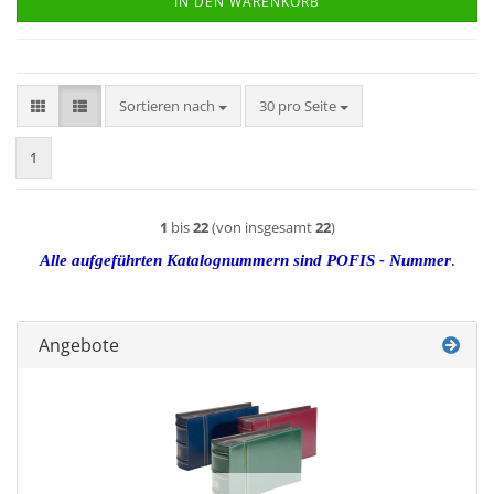
IN DEN WARENKORB
Sortieren nach
pro Seite
Sortieren nach
30 pro Seite
1
1
bis
22
(von insgesamt
22
)
Alle aufgeführten Katalognummern sind POFIS - Nummer
.
Angebote