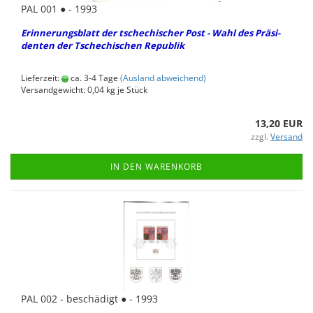
PAL 001 ● - 1993
Er­in­ne­rungs­blatt der tsche­chi­scher Post - Wahl des Prä­si­
den­ten der Tsche­chi­schen Re­pu­blik
Lieferzeit:
ca. 3-4 Tage
(Ausland abweichend)
Versandgewicht:
0,04
kg je Stück
13,20 EUR
zzgl.
Versand
IN DEN WARENKORB
PAL 002 - be­schä­digt ● - 1993