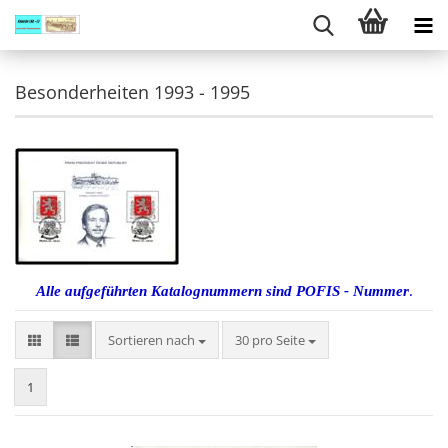
Besonderheiten 1993 - 1995
Alle aufgeführten Katalognummern sind POFIS - Nummer
.
Sortieren nach
pro Seite
Sortieren nach
30 pro Seite
1