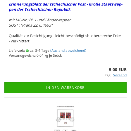
Er­in­ne­rungs­blatt
der tsche­chi­scher Post - Große Staats­wap­
pen der Tsche­chi­schen Re­pu­blik
mit Mi.-Nr.: BL 1 und Län­der­wap­pen
SOST : "Praha 22. 6. 1993"
Qua­li­tät zur Be­sich­ti­gung - leicht be­schä­digt sh. obere reche Ecke
- ver­knit­tert
Lieferzeit:
ca. 3-4 Tage
(Ausland abweichend)
Versandgewicht:
0,04
kg je Stück
5,00 EUR
zzgl.
Versand
IN DEN WARENKORB