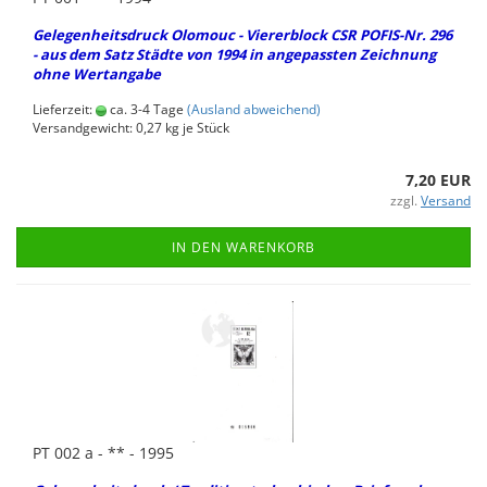
Ge­le­gen­heits­druck Olo­mouc - Vie­rer­block CSR POFIS-​Nr. 296
- aus dem Satz Städ­te von 1994 in an­ge­pass­ten Zeich­nung
ohne Wert­an­ga­be
Lieferzeit:
ca. 3-4 Tage
(Ausland abweichend)
Versandgewicht:
0,27
kg je Stück
7,20 EUR
zzgl.
Versand
IN DEN WARENKORB
PT 002 a - ** - 1995