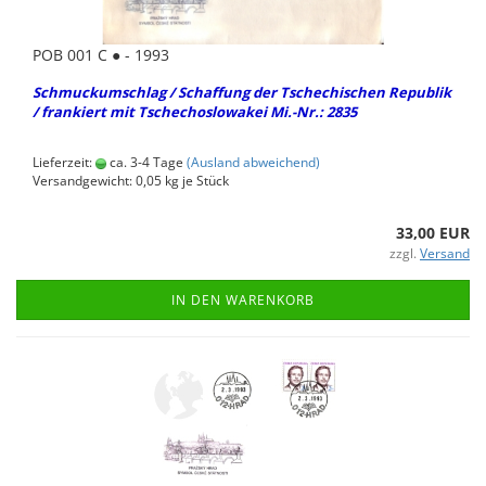
POB 001 C ● - 1993
Schmu­ck­um­schlag / Schaf­fung der Tsche­chi­schen Re­pu­blik
/ fran­kiert mit Tsche­cho­slo­wa­kei Mi.-Nr.: 2835
Lieferzeit:
ca. 3-4 Tage
(Ausland abweichend)
Versandgewicht:
0,05
kg je Stück
33,00 EUR
zzgl.
Versand
IN DEN WARENKORB