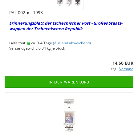
PAL 002 ● - 1993
Er­in­ne­rungs­blatt
der tsche­chi­scher Post - Gro­ßes Staats­
wap­pen der Tsche­chi­schen Re­pu­blik
Lieferzeit:
ca. 3-4 Tage
(Ausland abweichend)
Versandgewicht:
0,04
kg je Stück
14,50 EUR
zzgl.
Versand
IN DEN WARENKORB