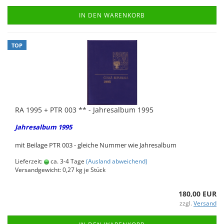
IN DEN WARENKORB
TOP
RA 1995 + PTR 003 ** - Jah­res­al­bum 1995
Jah­res­al­bum 1995
mit Bei­la­ge PTR 003 - glei­che Num­mer wie Jah­res­al­bum
Lieferzeit:
ca. 3-4 Tage
(Ausland abweichend)
Versandgewicht:
0,27
kg je Stück
180,00 EUR
zzgl.
Versand