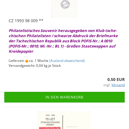
CZ 1993 98 009 **
Phil­ate­lis­ti­sches Sou­ve­nir her­aus­ge­ge­ben von Klub tsche­
chi­schen Phil­ate­lis­ten / schwar­ze Ab­druck der Brief­mar­ke
der Tsche­chi­schen Re­pu­blik aus Block POFIS-​Nr.: A 0010
(POFIS-​Mr.: 0010; Mi.-Nr.: BL 1) - Gro­ßen Staats­wap­pen auf
Krei­de­pa­pier
Lieferzeit:
ca. 1 Woche
(Ausland abweichend)
Versandgewicht:
0,04
kg je Stück
0,50 EUR
zzgl.
Versand
IN DEN WARENKORB