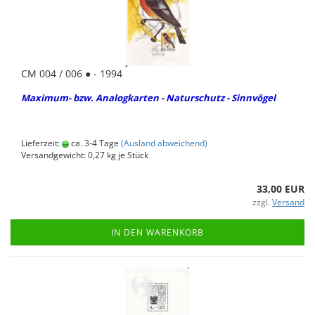
CM 004 / 006 ● - 1994
Maximum-​ bzw. Ana­log­kar­ten - Na­tur­schutz - Sinn­vö­gel
Lieferzeit:
ca. 3-4 Tage
(Ausland abweichend)
Versandgewicht:
0,27
kg je Stück
33,00 EUR
zzgl.
Versand
IN DEN WARENKORB