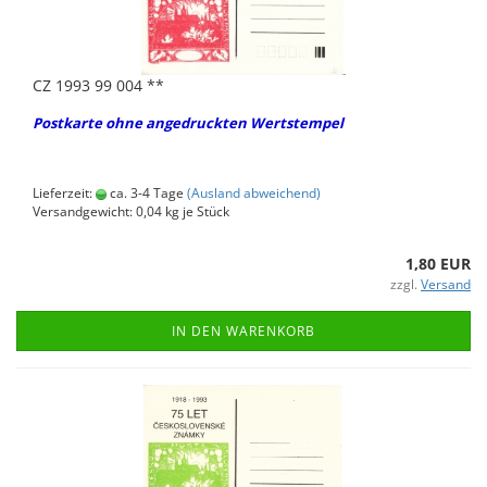
CZ 1993 99 004 **
Post­kar­te ohne an­ge­druck­ten Wert­s­tem­pel
Lieferzeit:
ca. 3-4 Tage
(Ausland abweichend)
Versandgewicht:
0,04
kg je Stück
1,80 EUR
zzgl.
Versand
IN DEN WARENKORB