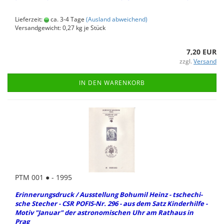
Lieferzeit:
ca. 3-4 Tage
(Ausland abweichend)
Versandgewicht:
0,27
kg je Stück
7,20 EUR
zzgl.
Versand
IN DEN WARENKORB
PTM 001 ● - 1995
Er­in­ne­rungs­druck / Aus­stel­lung Bo­hu­mil Heinz - tsche­chi­
sche Ste­cher - CSR POFIS-​Nr. 296 - aus dem Satz Kin­der­hil­fe -
Motiv "Ja­nu­ar" der as­tro­no­mi­schen Uhr am Rat­haus in
Prag