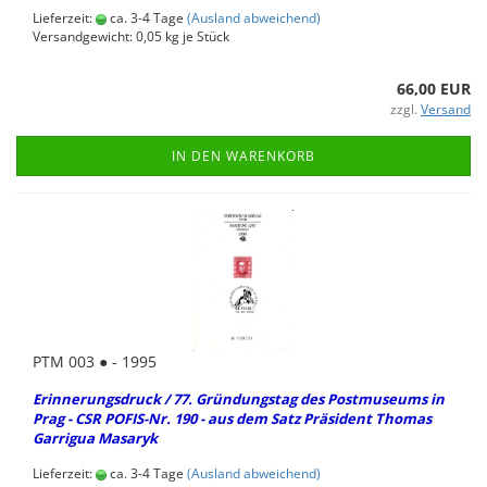
Lieferzeit:
ca. 3-4 Tage
(Ausland abweichend)
Versandgewicht:
0,05
kg je Stück
66,00 EUR
zzgl.
Versand
IN DEN WARENKORB
PTM 003 ● - 1995
Er­in­ne­rungs­druck / 77. Grün­dungs­tag des Post­mu­se­ums in
Prag - CSR POFIS-​Nr. 190 - aus dem Satz Prä­si­dent Tho­mas
Gar­ri­gua Ma­sa­ryk
Lieferzeit:
ca. 3-4 Tage
(Ausland abweichend)