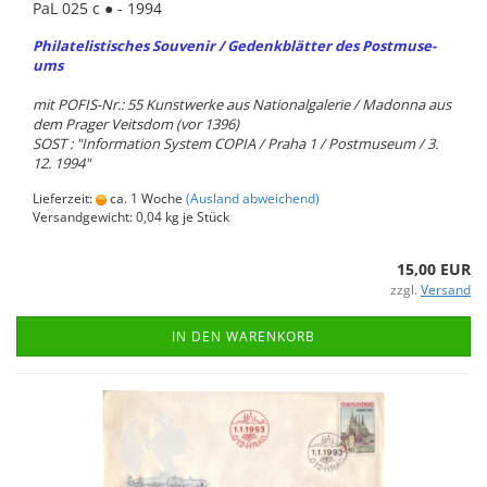
PaL 025 c ● - 1994
Phil­ate­lis­ti­sches Sou­ve­nir / Ge­denk­blät­ter des Post­mu­se­
ums
mit POFIS-​Nr.: 55 Kunst­wer­ke aus Na­tio­nal­ga­le­rie / Ma­don­na aus
dem Pra­ger Veits­dom (vor 1396)
SOST : "In­for­ma­ti­on Sys­tem COPIA / Praha 1 / Post­mu­se­um / 3.
12. 1994"
Lieferzeit:
ca. 1 Woche
(Ausland abweichend)
Versandgewicht:
0,04
kg je Stück
15,00 EUR
zzgl.
Versand
IN DEN WARENKORB