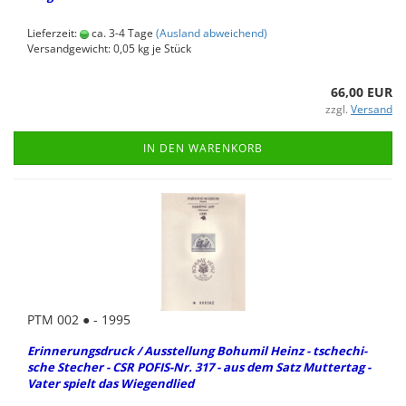
Lieferzeit:
ca. 3-4 Tage
(Ausland abweichend)
Versandgewicht:
0,05
kg je Stück
66,00 EUR
zzgl.
Versand
IN DEN WARENKORB
PTM 002 ● - 1995
Er­in­ne­rungs­druck / Aus­stel­lung Bo­hu­mil Heinz - tsche­chi­
sche Ste­cher - CSR POFIS-​Nr. 317 - aus dem Satz Mut­ter­tag -
Vater spielt das Wie­gend­lied