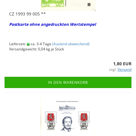
CZ 1993 99 005 **
Post­kar­te ohne an­ge­druck­ten Wert­s­tem­pel
Lieferzeit:
ca. 3-4 Tage
(Ausland abweichend)
Versandgewicht:
0,04
kg je Stück
1,80 EUR
zzgl.
Versand
IN DEN WARENKORB