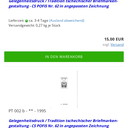
Ge­le­gen­heits­druck / Tra­di­ti­on tsche­chi­scher Brief­mar­ken­
ge­stal­tung - CS POFIS Nr. 62 in an­ge­pass­ten Zeich­nung
Lieferzeit:
ca. 3-4 Tage
(Ausland abweichend)
Versandgewicht:
0,27
kg je Stück
15,00 EUR
zzgl.
Versand
IN DEN WARENKORB
PT 002 b - ** - 1995
Ge­le­gen­heits­druck / Tra­di­ti­on tsche­chi­scher Brief­mar­ken­
ge­stal­tung - CS POFIS Nr. 62 in an­ge­pass­ten Zeich­nung