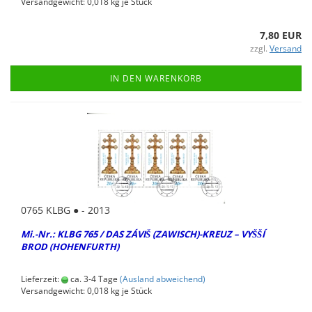
Versandgewicht:
0,018
kg je Stück
7,80 EUR
zzgl.
Versand
IN DEN WARENKORB
0765 KLBG ● - 2013
Mi.-Nr.: KLBG 765 / DAS ZÁVIŠ (ZA­WISCH)-​KREUZ – VYŠŠÍ
BROD (HO­HEN­FURTH)
Lieferzeit:
ca. 3-4 Tage
(Ausland abweichend)
Versandgewicht:
0,018
kg je Stück