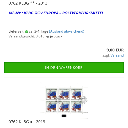
0762 KLBG ** - 2013
Mi.-Nr.: KLBG 762 / EU­RO­PA – POST­VER­KEHRS­MIT­TEL
Lieferzeit:
ca. 3-4 Tage
(Ausland abweichend)
Versandgewicht:
0,018
kg je Stück
9,00 EUR
zzgl.
Versand
IN DEN WARENKORB
0762 KLBG ● - 2013