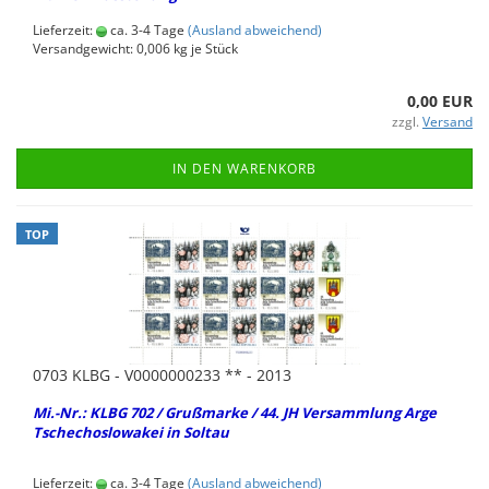
Lieferzeit:
ca. 3-4 Tage
(Ausland abweichend)
Versandgewicht:
0,006
kg je Stück
0,00 EUR
zzgl.
Versand
IN DEN WARENKORB
TOP
0703 KLBG - V0000000233 ** - 2013
Mi.-Nr.: KLBG 702 / Gruß­mar­ke / 44. JH Ver­samm­lung Arge
Tsche­cho­slo­wa­kei in Sol­tau
Lieferzeit:
ca. 3-4 Tage
(Ausland abweichend)