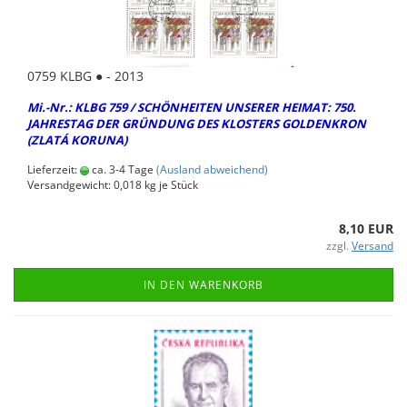
0759 KLBG ● - 2013
Mi.-Nr.: KLBG 759 / SCHÖN­HEI­TEN UN­SE­RER HEI­MAT: 750.
JAH­RES­TAG DER GRÜN­DUNG DES KLOS­TERS GOL­DEN­KRON
(ZLATÁ KOR­U­NA)
Lieferzeit:
ca. 3-4 Tage
(Ausland abweichend)
Versandgewicht:
0,018
kg je Stück
8,10 EUR
zzgl.
Versand
IN DEN WARENKORB