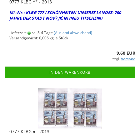
0777 KLBG ** - 2013
Mi.-Nr.: KLBG 777 / SCHÖN­HEI­TEN UN­SE­RES LAN­DES: 700
JAHRE DER STADT NOVÝ JIČÍN (NEU TIT­SCHEIN)
Lieferzeit:
ca. 3-4 Tage
(Ausland abweichend)
Versandgewicht:
0,006
kg je Stück
9,60 EUR
zzgl.
Versand
IN DEN WARENKORB
0777 KLBG ● - 2013