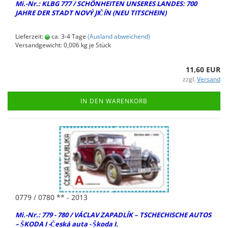
Mi.-Nr.: KLBG 777 / SCHÖN­HEI­TEN UN­SE­RES LAN­DES: 700
JAHRE DER STADT NOVÝ JIČÍN (NEU TIT­SCHEIN)
Lieferzeit:
ca. 3-4 Tage
(Ausland abweichend)
Versandgewicht:
0,006
kg je Stück
11,60 EUR
zzgl.
Versand
IN DEN WARENKORB
0779 / 0780 ** - 2013
Mi.-Nr.: 779 - 780 / VÁCLAV ZA­PADLÍK – TSCHE­CHI­SCHE AUTOS
– ŠKODA I -Česká auta - Škoda I.