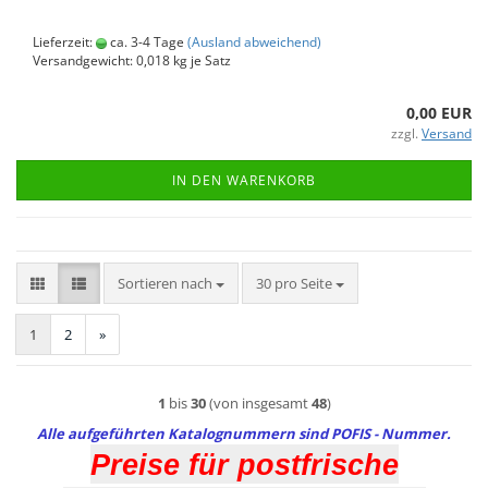
Lieferzeit:
ca. 3-4 Tage
(Ausland abweichend)
Versandgewicht:
0,018
kg je Satz
0,00 EUR
zzgl.
Versand
IN DEN WARENKORB
Sortieren nach
pro Seite
Sortieren nach
30 pro Seite
1
2
»
1
bis
30
(von insgesamt
48
)
Alle aufgeführten Katalognummern sind POFIS - Nummer.
Preise für postfrische