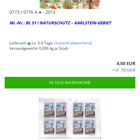
0773 / 0776 A ● - 2013
Mi.-Nr.: BL 51 / NA­TUR­SCHUTZ – KARLSTEIN-​GEBIET
Lieferzeit:
ca. 3-4 Tage
(Ausland abweichend)
Versandgewicht:
0,006
kg je Stück
4,50 EUR
zzgl.
Versand
IN DEN WARENKORB