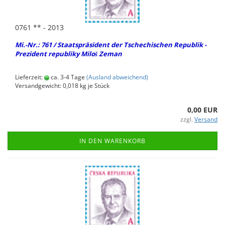
0761 ** - 2013
Mi.-Nr.: 761 / Staats­prä­si­dent der Tsche­chi­schen Re­pu­blik -
Pre­zi­dent re­pu­bli­ky Miloš Zeman
Lieferzeit:
ca. 3-4 Tage
(Ausland abweichend)
Versandgewicht:
0,018
kg je Stück
0,00 EUR
zzgl.
Versand
IN DEN WARENKORB