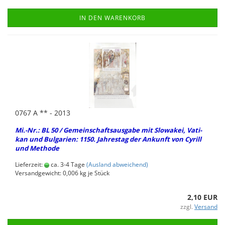
IN DEN WARENKORB
0767 A ** - 2013
Mi.-Nr.: BL 50 / Ge­mein­schafts­aus­ga­be mit Slo­wa­kei, Va­ti­
kan und Bul­ga­ri­en: 1150. Jah­res­tag der An­kunft von Cy­rill
und Me­tho­de
Lieferzeit:
ca. 3-4 Tage
(Ausland abweichend)
Versandgewicht:
0,006
kg je Stück
2,10 EUR
zzgl.
Versand