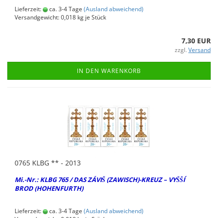
Lieferzeit:
ca. 3-4 Tage
(Ausland abweichend)
Versandgewicht:
0,018
kg je Stück
7,30 EUR
zzgl.
Versand
IN DEN WARENKORB
0765 KLBG ** - 2013
Mi.-Nr.: KLBG 765 / DAS ZÁVIŠ (ZA­WISCH)-​KREUZ – VYŠŠÍ
BROD (HO­HEN­FURTH)
Lieferzeit:
ca. 3-4 Tage
(Ausland abweichend)