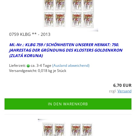
0759 KLBG ** - 2013
Mi.-Nr.: KLBG 759 / SCHÖN­HEI­TEN UN­SE­RER HEI­MAT: 750.
JAH­RES­TAG DER GRÜN­DUNG DES KLOS­TERS GOL­DEN­KRON
(ZLATÁ KOR­U­NA)
Lieferzeit:
ca. 3-4 Tage
(Ausland abweichend)
Versandgewicht:
0,018
kg je Stück
6,70 EUR
zzgl.
Versand
IN DEN WARENKORB