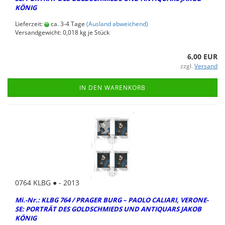
KÖNIG
Lieferzeit:
ca. 3-4 Tage
(Ausland abweichend)
Versandgewicht:
0,018
kg je Stück
6,00 EUR
zzgl.
Versand
IN DEN WARENKORB
0764 KLBG ● - 2013
Mi.-Nr.: KLBG 764 / PRA­GER BURG – PAOLO CA­LIA­RI, VE­RO­NE­
SE: POR­TRÄT DES GOLD­SCHMIEDS UND AN­TI­QUARS JAKOB
KÖNIG