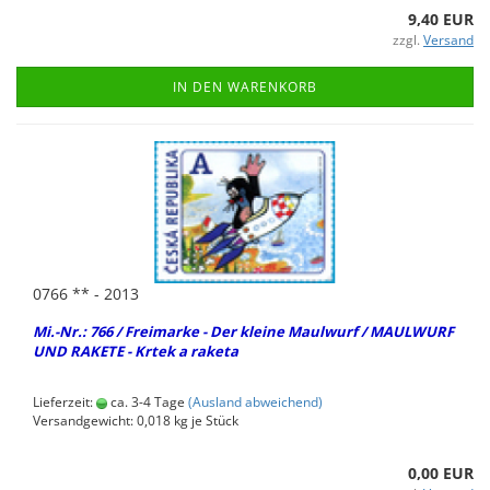
9,40 EUR
zzgl.
Versand
IN DEN WARENKORB
0766 ** - 2013
Mi.-Nr.: 766 / Frei­mar­ke - Der klei­ne Maul­wurf / MAUL­WURF
UND RA­KE­TE - Krtek a ra­ke­ta
Lieferzeit:
ca. 3-4 Tage
(Ausland abweichend)
Versandgewicht:
0,018
kg je Stück
0,00 EUR