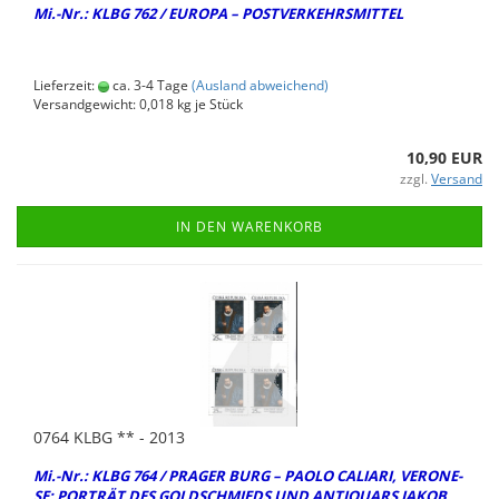
Mi.-Nr.: KLBG 762 / EU­RO­PA – POST­VER­KEHRS­MIT­TEL
Lieferzeit:
ca. 3-4 Tage
(Ausland abweichend)
Versandgewicht:
0,018
kg je Stück
10,90 EUR
zzgl.
Versand
IN DEN WARENKORB
0764 KLBG ** - 2013
Mi.-Nr.: KLBG 764 / PRA­GER BURG – PAOLO CA­LIA­RI, VE­RO­NE­
SE: POR­TRÄT DES GOLD­SCHMIEDS UND AN­TI­QUARS JAKOB