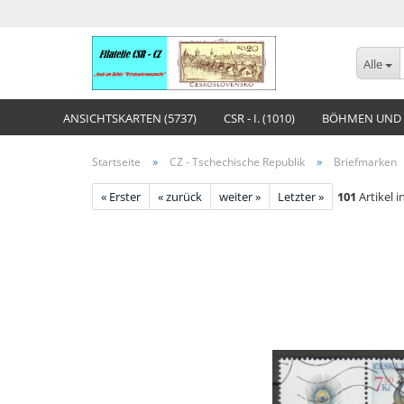
Alle
ANSICHTSKARTEN (5737)
CSR - I. (1010)
BÖHMEN UND 
»
»
Startseite
CZ - Tschechische Republik
Briefmarken
« Erster
« zurück
weiter »
Letzter »
101
Artikel i