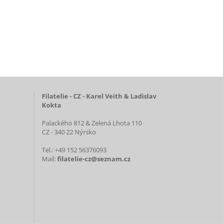
Filatelie - CZ - Karel Veith & Ladislav
Kokta
Palackého 812 & Zelená Lhota 110
CZ - 340 22 Nýrsko
Tel.: +49 152 56376093
Mail:
filatelie-cz@seznam.cz