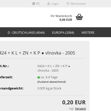
DE
Login
Merkzettel
Ihr Warenkorb
0,00 EUR
)
D - DEUTSCHLAND (4044)
EUROPA (2084)
WEITERE
424 + K L + ZN + K P ● vlnov­ka - 2005
t.Nr.:
0424 + K L + ZN + K P ●
vlnovka - 2005
eferzeit:
ca. 3-4 Tage
(Ausland abweichend)
ersandgewicht:
0.005
kg je Stück
0,20 EUR
zzgl.
Versand