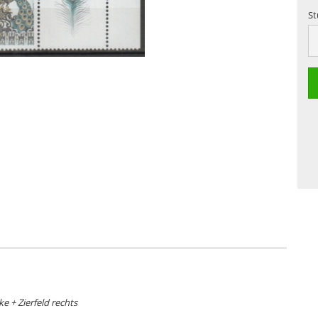
St
St
e + Zierfeld rechts