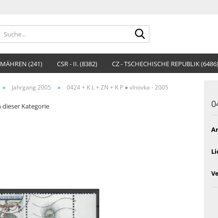
Suche...
MÄHREN (241)
CSR - II. (8382)
CZ - TSCHECHISCHE REPUBLIK (6486
»
»
Jahrgang 2005
0424 + K L + ZN + K P ● vlnovka - 2005
0
n dieser Kategorie
Ar
Li
V