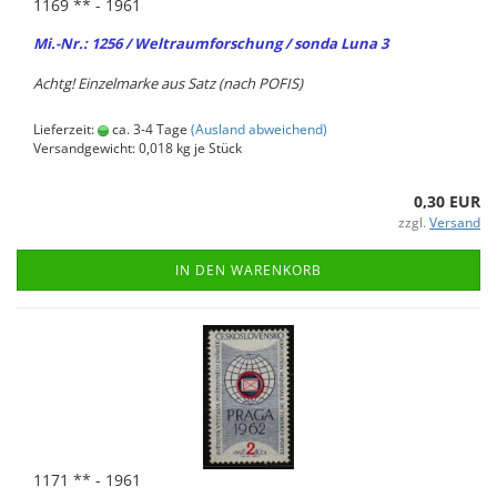
1169 ** - 1961
Mi.-Nr.: 1256 / Welt­raum­for­schung / sonda Luna 3
Achtg! Ein­zel­mar­ke aus Satz (nach POFIS)
Lieferzeit:
ca. 3-4 Tage
(Ausland abweichend)
Versandgewicht:
0,018
kg je Stück
0,30 EUR
zzgl.
Versand
IN DEN WARENKORB
1171 ** - 1961