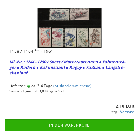
1158 / 1164 ** - 1961
Mi.-Nr.: 1244 - 1250 / Sport / Mo­tor­rad­ren­nen ● Fah­nen­trä­
ger ● Ru­dern ● Eis­kunst­lauf ● Rugby ● Fuß­ball ● Lang­stre­
cken­lauf
Lieferzeit:
ca. 3-4 Tage
(Ausland abweichend)
Versandgewicht:
0,018
kg je Satz
2,10 EUR
zzgl.
Versand
IN DEN WARENKORB