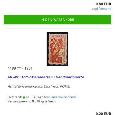
0,80 EUR
zzgl.
Versand
IN DEN WARENKORB
1189 ** - 1961
Mi.-Nr.: 1275 / Ma­rio­net­ten / Hand­ma­rio­net­te
Achtg! Ein­zel­mar­ke aus Satz (nach POFIS)
Lieferzeit:
ca. 3-4 Tage
(Ausland abweichend)
Versandgewicht:
0,018
kg je Stück
0,20 EUR