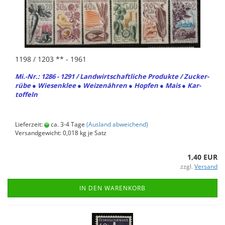
1198 / 1203 ** - 1961
Mi.-Nr.: 1286 - 1291 / Land­wirt­schaft­li­che Pro­duk­te / Zu­cker­
rü­be ● Wie­sen­klee ● Wei­zenäh­ren ● Hop­fen ● Mais ● Kar­
tof­feln
Lieferzeit:
ca. 3-4 Tage
(Ausland abweichend)
Versandgewicht:
0,018
kg je Satz
1,40 EUR
zzgl.
Versand
IN DEN WARENKORB