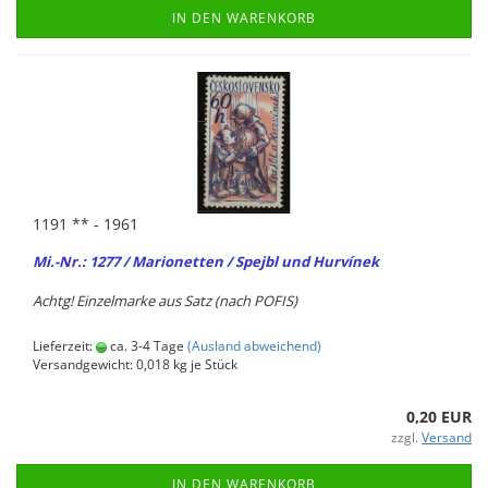
IN DEN WARENKORB
1191 ** - 1961
Mi.-Nr.: 1277 / Ma­rio­net­ten / Spe­jbl und Hurvínek
Achtg! Ein­zel­mar­ke aus Satz (nach POFIS)
Lieferzeit:
ca. 3-4 Tage
(Ausland abweichend)
Versandgewicht:
0,018
kg je Stück
0,20 EUR
zzgl.
Versand
IN DEN WARENKORB