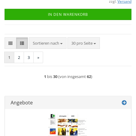
zzgl.
Versand
IN DEN WARENKORB
Sortieren nach
pro Seite
Sortieren nach
30 pro Seite
1
2
3
»
1
bis
30
(von insgesamt
62
)
Angebote