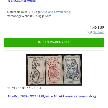
Welt­raum­schif­fes
Lieferzeit:
ca. 3-4 Tage
(Ausland abweichend)
Versandgewicht:
0,018
kg je Satz
1,40 EUR
zzgl.
Versand
IN DEN WARENKORB
1179 / 1181 ** - 1961
Mi.-Nr.: 1265 - 1267 / 150 Jahre Mu­sik­kon­ser­va­to­ri­um Prag