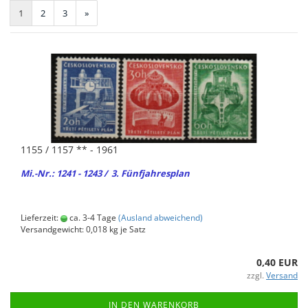
1
2
3
»
1155 / 1157 ** - 1961
Mi.-Nr.: 1241 - 1243 / 3. Fünf­jah­res­plan
Lieferzeit:
ca. 3-4 Tage
(Ausland abweichend)
Versandgewicht:
0,018
kg je Satz
0,40 EUR
zzgl.
Versand
IN DEN WARENKORB