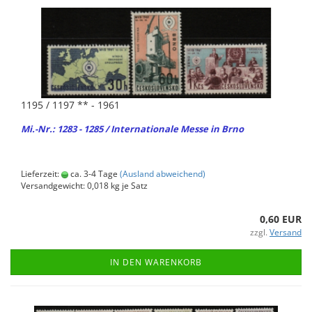
1195 / 1197 ** - 1961
Mi.-Nr.: 1283 - 1285 / In­ter­na­tio­na­le Messe in Brno
Lieferzeit:
ca. 3-4 Tage
(Ausland abweichend)
Versandgewicht:
0,018
kg je Satz
0,60 EUR
zzgl.
Versand
IN DEN WARENKORB