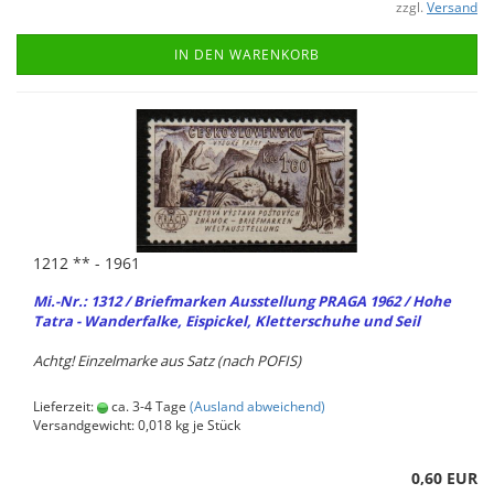
zzgl.
Versand
IN DEN WARENKORB
1212 ** - 1961
Mi.-Nr.: 1312 / Brief­mar­ken Aus­stel­lung PRAGA 1962 / Hohe
Tatra - Wan­der­fal­ke, Eis­pi­ckel, Klet­ter­schu­he und Seil
Achtg! Ein­zel­mar­ke aus Satz (nach POFIS)
Lieferzeit:
ca. 3-4 Tage
(Ausland abweichend)
Versandgewicht:
0,018
kg je Stück
0,60 EUR