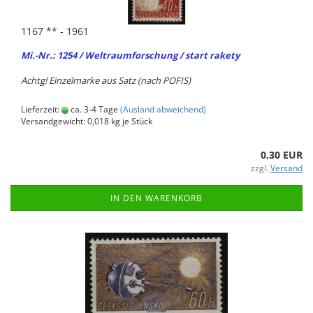
1167 ** - 1961
Mi.-Nr.: 1254 / Welt­raum­for­schung / start ra­ke­ty
Achtg! Ein­zel­mar­ke aus Satz (nach POFIS)
Lieferzeit:
ca. 3-4 Tage
(Ausland abweichend)
Versandgewicht:
0,018
kg je Stück
0,30 EUR
zzgl.
Versand
IN DEN WARENKORB