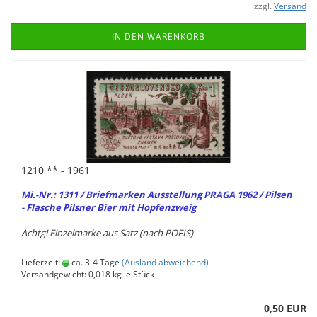
zzgl.
Versand
IN DEN WARENKORB
1210 ** - 1961
Mi.-Nr.: 1311 / Brief­mar­ken Aus­stel­lung PRAGA 1962 / Pil­sen
- Fla­sche Pils­ner Bier mit Hopf­en­zweig
Achtg! Ein­zel­mar­ke aus Satz (nach POFIS)
Lieferzeit:
ca. 3-4 Tage
(Ausland abweichend)
Versandgewicht:
0,018
kg je Stück
0,50 EUR