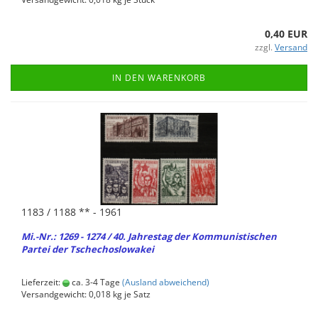
0,40 EUR
zzgl.
Versand
IN DEN WARENKORB
1183 / 1188 ** - 1961
Mi.-Nr.: 1269 - 1274 / 40. Jah­res­tag der Kom­mu­nis­ti­schen
Par­tei der Tsche­cho­slo­wa­kei
Lieferzeit:
ca. 3-4 Tage
(Ausland abweichend)
Versandgewicht:
0,018
kg je Satz