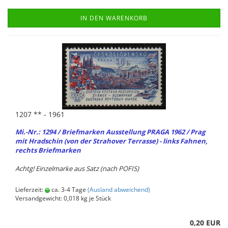
IN DEN WARENKORB
1207 ** - 1961
Mi.-Nr.: 1294 / Brief­mar­ken Aus­stel­lung PRAGA 1962 / Prag
mit Hr­ad­schin (von der Stra­ho­ver Ter­ras­se) - links Fah­nen,
rechts Brief­mar­ken
Achtg! Ein­zel­mar­ke aus Satz (nach POFIS)
Lieferzeit:
ca. 3-4 Tage
(Ausland abweichend)
Versandgewicht:
0,018
kg je Stück
0,20 EUR