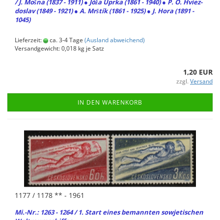
/ J. Mošna (1837 - 1911) ● Jóža Úprka (1861 - 1940) ● P. O. Hvie­z­
doslav (1849 - 1921) ● A. Mrštík (1861 - 1925) ● J. Hora (1891 -
1045)
Lieferzeit:
ca. 3-4 Tage
(Ausland abweichend)
Versandgewicht:
0,018
kg je Satz
1,20 EUR
zzgl.
Versand
IN DEN WARENKORB
1177 / 1178 ** - 1961
Mi.-Nr.: 1263 - 1264 / 1. Start eines be­mann­ten so­wje­ti­schen