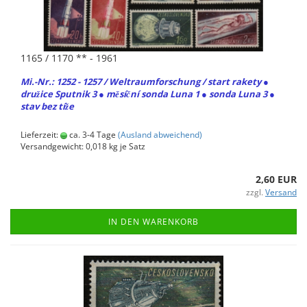
1165 / 1170 ** - 1961
Mi.-Nr.: 1252 - 1257 / Welt­raum­for­schung / start ra­ke­ty ●
družice Sput­nik 3 ● měsíční sonda Luna 1 ● sonda Luna 3 ●
stav bez tíže
Lieferzeit:
ca. 3-4 Tage
(Ausland abweichend)
Versandgewicht:
0,018
kg je Satz
2,60 EUR
zzgl.
Versand
IN DEN WARENKORB