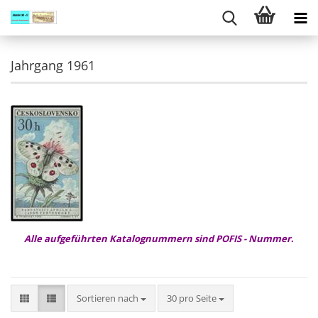
Jahrgang 1961
Alle aufgeführten Katalognummern sind POFIS - Nummer
.
Sortieren nach
pro Seite
Sortieren nach
30 pro Seite