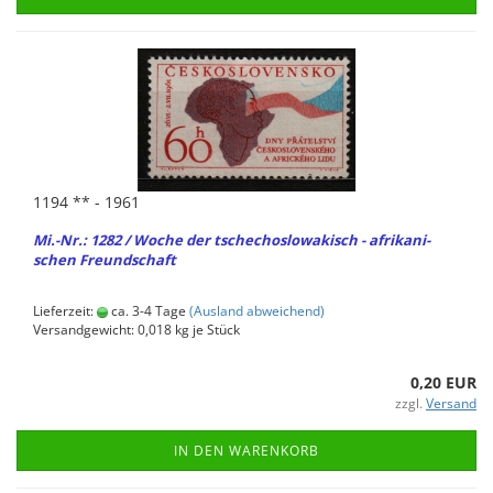
1194 ** - 1961
Mi.-Nr.: 1282 / Woche der tsche­cho­slo­wa­kisch - afri­ka­ni­
schen Freund­schaft
Lieferzeit:
ca. 3-4 Tage
(Ausland abweichend)
Versandgewicht:
0,018
kg je Stück
0,20 EUR
zzgl.
Versand
IN DEN WARENKORB