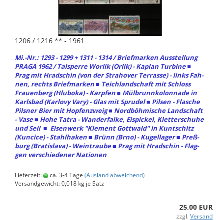
1206 / 1216 ** - 1961
Mi.-Nr.: 1293 - 1299 + 1311 - 1314 / Brief­mar­ken Aus­stel­lung
PRAGA 1962 / Tal­sper­re Wor­lik (Orlik) - Ka­plan Tur­bi­ne ■
Prag mit Hr­ad­schin (von der Stra­ho­ver Ter­ras­se) - links Fah­
nen, rechts Brief­mar­ken ■ Teich­land­schaft mit Schloss
Frau­en­berg (Hlub­o­ka) - Karp­fen ■ Mül­brunn­ko­lon­na­de in
Karls­bad (Kar­lo­vy Vary) - Glas mit Spru­del ■ Pil­sen - Fla­sche
Pils­ner Bier mit Hopf­en­zweig ■ Nord­böh­mi­sche Land­schaft
- Vase ■ Hohe Tatra - Wan­der­fal­ke, Eis­pi­ckel, Klet­ter­schu­he
und Seil ■ Ei­sen­werk "Kle­ment Gott­wald" in Kunt­schitz
(Kun­cice) - Stahl­ha­ken ■ Brünn (Brno) - Ku­gel­la­ger ■ Preß­
burg (Bra­tis­la­va) - Wein­trau­be ■ Prag mit Hr­ad­schin - Flag­
gen ver­schie­de­ner Na­tio­nen
Lieferzeit:
ca. 3-4 Tage
(Ausland abweichend)
Versandgewicht:
0,018
kg je Satz
25,00 EUR
zzgl.
Versand