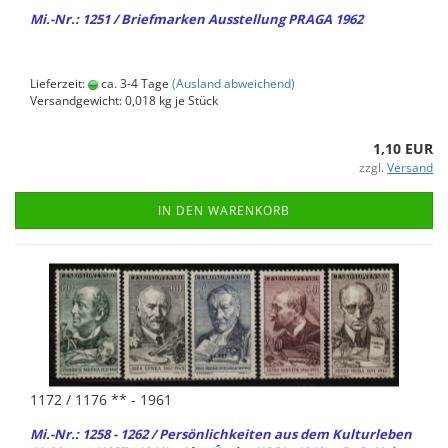
Mi.-Nr.: 1251 / Brief­mar­ken Aus­stel­lung PRAGA 1962
Lieferzeit:
ca. 3-4 Tage
(Ausland abweichend)
Versandgewicht:
0,018
kg je Stück
1,10 EUR
zzgl.
Versand
IN DEN WARENKORB
1172 / 1176 ** - 1961
Mi.-Nr.: 1258 - 1262 / Per­sön­lich­kei­ten aus dem Kul­tur­le­ben