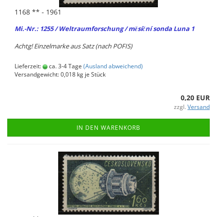
1168 ** - 1961
Mi.-Nr.: 1255 / Welt­raum­for­schung / měsíční sonda Luna 1
Achtg! Ein­zel­mar­ke aus Satz (nach POFIS)
Lieferzeit:
ca. 3-4 Tage
(Ausland abweichend)
Versandgewicht:
0,018
kg je Stück
0,20 EUR
zzgl.
Versand
IN DEN WARENKORB