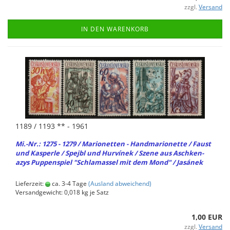
zzgl.
Versand
IN DEN WARENKORB
1189 / 1193 ** - 1961
Mi.-Nr.: 1275 - 1279 / Ma­rio­net­ten - Hand­ma­rio­net­te / Faust
und Kas­per­le / Spe­jbl und Hurvínek / Szene aus Asch­ken­
azys Pup­pen­spiel "Schla­mas­sel mit dem Mond" / Jasánek
Lieferzeit:
ca. 3-4 Tage
(Ausland abweichend)
Versandgewicht:
0,018
kg je Satz
1,00 EUR
zzgl.
Versand