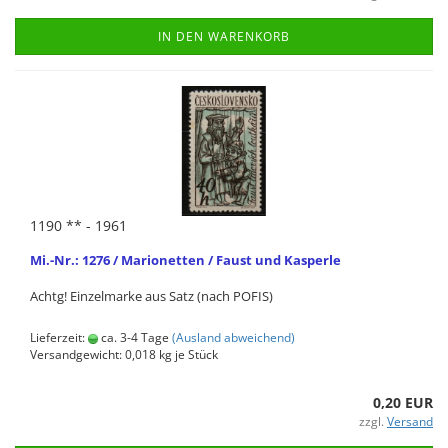
IN DEN WARENKORB
1190 ** - 1961
Mi.-Nr.: 1276 / Ma­rio­net­ten / Faust und Kas­per­le
Achtg! Ein­zel­mar­ke aus Satz (nach POFIS)
Lieferzeit:
ca. 3-4 Tage
(Ausland abweichend)
Versandgewicht:
0,018
kg je Stück
0,20 EUR
zzgl.
Versand