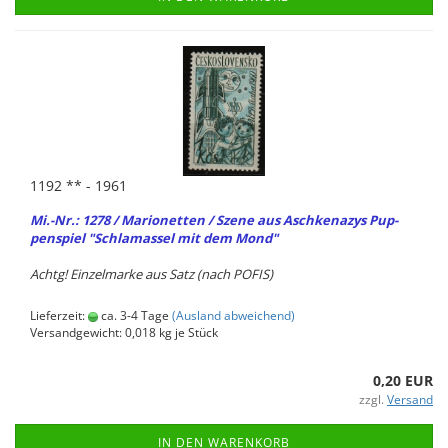
1192 ** - 1961
Mi.-Nr.: 1278 / Ma­rio­net­ten / Szene aus Asch­ken­azys Pup­
pen­spiel "Schla­mas­sel mit dem Mond"
Achtg! Ein­zel­mar­ke aus Satz (nach POFIS)
Lieferzeit:
ca. 3-4 Tage
(Ausland abweichend)
Versandgewicht:
0,018
kg je Stück
0,20 EUR
zzgl.
Versand
IN DEN WARENKORB