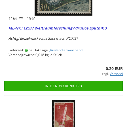
1166 ** - 1961
Mi.-Nr.: 1253 / Welt­raum­for­schung / družice Sput­nik 3
Achtg! Ein­zel­mar­ke aus Satz (nach POFIS)
Lieferzeit:
ca. 3-4 Tage
(Ausland abweichend)
Versandgewicht:
0,018
kg je Stück
0,20 EUR
zzgl.
Versand
IN DEN WARENKORB