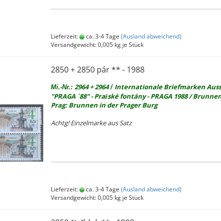
Lieferzeit:
ca. 3-4 Tage
(Ausland abweichend)
Versandgewicht:
0,005
kg je Stück
2850 + 2850 pár ** - 1988
2964 + 2964
In­ter­na­tio­na­le Brief­mar­ken Aus­
Mi.-Nr.:
/
"PRAGA ´88" - Pražské fontány - PRAGA 1988 / Brun­nen
Prag: Brun­nen in der Pra­ger Burg
Achtg! Ein­zel­mar­ke aus Satz
Lieferzeit:
ca. 3-4 Tage
(Ausland abweichend)
Versandgewicht:
0,005
kg je Stück