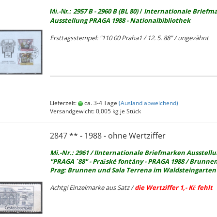
2957 B - 2960 B (BL 80)
In­ter­na­tio­na­le Brief­m
Mi.-Nr.:
/
Aus­stel­lung PRAGA 1988 - Na­tio­nal­bi­blio­thek
Erst­tags­stem­pel: "110 00 Praha1 / 12. 5. 88" / un­ge­zähnt
Lieferzeit:
ca. 3-4 Tage
(Ausland abweichend)
Versandgewicht:
0,005
kg je Stück
2847 ** - 1988 - ohne Wert­zif­fer
Mi.-Nr.: 2961 / IIn­ter­na­tio­na­le Brief­mar­ken Aus­stel­l
"PRAGA ´88" - Pražské fontány - PRAGA 1988 / Brun­nen
Prag: Brun­nen und Sala Terre­na im Wald­stein­gar­ten
Achtg! Ein­zel­mar­ke aus Satz /
die Wert­zif­fer 1,- Kč fehlt