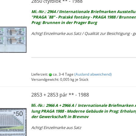
2850 čtyřblok ** - 1988
Mi.-Nr.: 2964 / IIn­ter­na­tio­na­le Brief­mar­ken Aus­stel­l
"PRAGA ´88" - Pražské fontány - PRAGA 1988 / Brun­nen
Prag: Brun­nen in der Pra­ger Burg
Achtg! Ein­zel­mar­ke aus Satz / Qua­li­tät zur Be­sich­ti­gung - ge­
Lieferzeit:
ca. 3-4 Tage
(Ausland abweichend)
Versandgewicht:
0,005
kg je Stück
2853 + 2853 pár ** - 1988
2966 A + 2966 A
In­ter­na­tio­na­le Brief­mar­ken 
Mi.-Nr.:
/
lung PRAGA 1988 - Mo­der­ne Ge­bäu­de in Prag: Er­ho­lu
der Ge­werk­schaft in Břevnov
Achtg! Ein­zel­mar­ke aus Satz