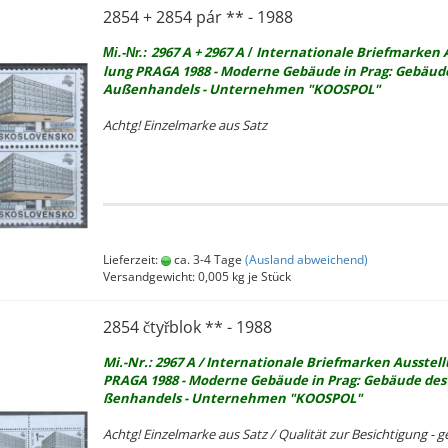
2854 + 2854 pár ** - 1988
2967 A + 2967 A
In­ter­na­tio­na­le Brief­mar­ken 
Mi.-Nr.:
/
lung PRAGA 1988 - Mo­der­ne Ge­bäu­de in Prag: Ge­bäu­d
Au­ßen­han­dels - Un­ter­neh­men "KOOS­POL"
Achtg! Ein­zel­mar­ke aus Satz
Lieferzeit:
ca. 3-4 Tage
(Ausland abweichend)
Versandgewicht:
0,005
kg je Stück
2854 čtyřblok ** - 1988
Mi.-Nr.: 2967 A / In­ter­na­tio­na­le Brief­mar­ken Aus­stel­
PRAGA 1988 - Mo­der­ne Ge­bäu­de in Prag: Ge­bäu­de des
ßen­han­dels - Un­ter­neh­men "KOOS­POL"
Achtg! Ein­zel­mar­ke aus Satz / Qua­li­tät zur Be­sich­ti­gung - ge­