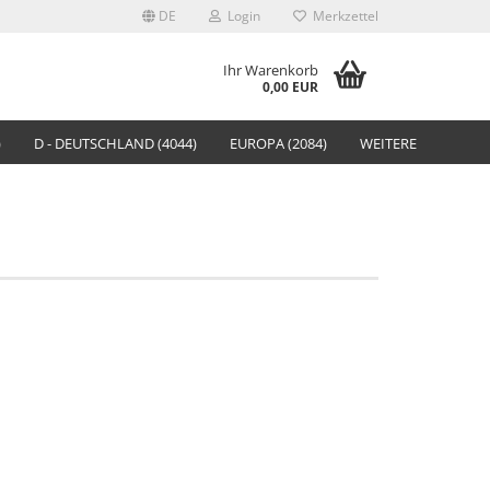
DE
Login
Merkzettel
Ihr Warenkorb
0,00 EUR
)
D - DEUTSCHLAND (4044)
EUROPA (2084)
WEITERE