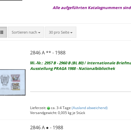
Alle aufgeführten Katalognummern sind
Sortieren nach
pro Seite
Sortieren nach
30 pro Seite
2846 A ** - 1988
2957 B - 2960 B (BL 80)
In­ter­na­tio­na­le Brief­m
Mi.-Nr.:
/
Aus­stel­lung PRAGA 1988 - Na­tio­nal­bi­blio­thek
Lieferzeit:
ca. 3-4 Tage
(Ausland abweichend)
Versandgewicht:
0,005
kg je Stück
2846 A ● - 1988