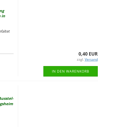
ung
 in
fal­tet
0,40 EUR
zzgl.
Versand
IN DEN WARENKORB
Aus­stel­
ngs­heim