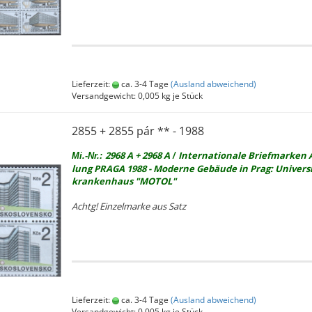
Lieferzeit:
ca. 3-4 Tage
(Ausland abweichend)
Versandgewicht:
0,005
kg je Stück
2855 + 2855 pár ** - 1988
2968 A + 2968 A
In­ter­na­tio­na­le Brief­mar­ken 
Mi.-Nr.:
/
lung PRAGA 1988 - Mo­der­ne Ge­bäu­de in Prag: Uni­ver­si
kran­ken­haus "MOTOL"
Achtg! Ein­zel­mar­ke aus Satz
Lieferzeit:
ca. 3-4 Tage
(Ausland abweichend)
Versandgewicht:
0,005
kg je Stück