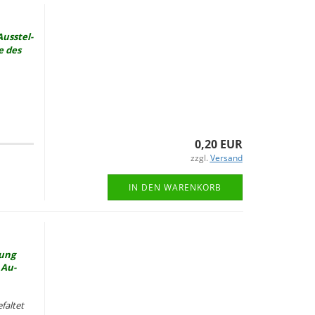
Aus­stel­
e des
0,20 EUR
zzgl.
Versand
IN DEN WARENKORB
lung
 Au­
fal­tet