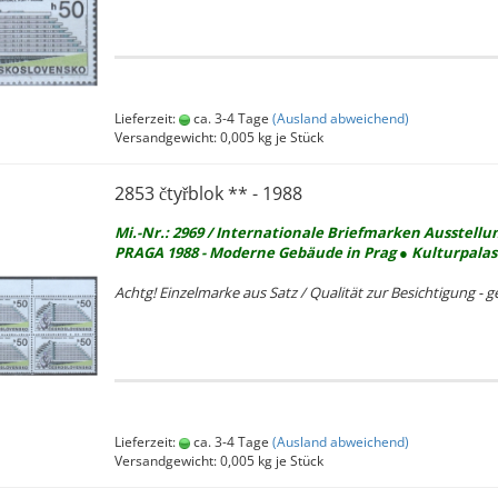
Lieferzeit:
ca. 3-4 Tage
(Ausland abweichend)
Versandgewicht:
0,005
kg je Stück
2853 čtyřblok ** - 1988
Mi.-Nr.: 2969 / In­ter­na­tio­na­le Brief­mar­ken Aus­stel­lu
PRAGA 1988 - Mo­der­ne Ge­bäu­de in Prag ● Kul­tur­pa­las
Achtg! Ein­zel­mar­ke aus Satz / Qua­li­tät zur Be­sich­ti­gung - ge­
Lieferzeit:
ca. 3-4 Tage
(Ausland abweichend)
Versandgewicht:
0,005
kg je Stück