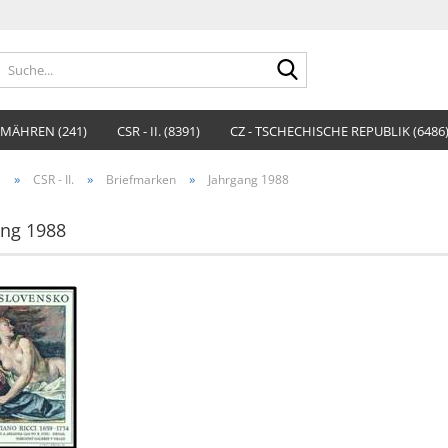
Suche...
MÄHREN (241)
CSR - II. (8391)
CZ - TSCHECHISCHE REPUBLIK (6486
»
»
»
e
CSR - II.
Briefmarken
Jahrgang 1988
ang 1988