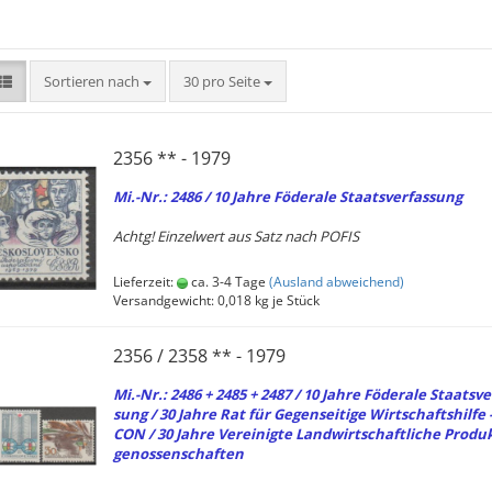
Sortieren nach
pro Seite
Sortieren nach
30 pro Seite
2356 ** - 1979
Mi.-Nr.: 2486 / 10 Jahre Fö­de­ra­le Staats­ver­fas­sung
Achtg! Ein­zel­wert aus Satz nach POFIS
Lieferzeit:
ca. 3-4 Tage
(Ausland abweichend)
Versandgewicht:
0,018
kg je Stück
2356 / 2358 ** - 1979
Mi.-Nr.: 2486 + 2485 + 2487 / 10 Jahre Fö­de­ra­le Staats­ver
sung / 30 Jahre Rat für Ge­gen­sei­ti­ge Wirt­schafts­hil­fe 
CON / 30 Jahre Ver­ei­nig­te Land­wirt­schaft­li­che Pro­duk­
ge­nos­sen­schaf­ten