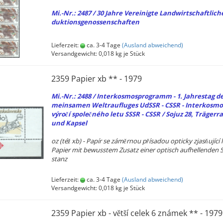
Mi.-Nr.: 2487 / 30 Jahre Ver­ei­nig­te Land­wirt­schaft­li­ch
duk­ti­ons­ge­nos­sen­schaf­ten
Lieferzeit:
ca. 3-4 Tage
(Ausland abweichend)
Versandgewicht:
0,018
kg je Stück
2359 Pa­pier xb ** - 1979
Mi.-Nr.: 2488 / In­ter­kos­mos­pro­gramm - 1. Jah­res­tag d
mein­sa­men Weltrauflu­ges UdSSR - CSSR - In­ter­kos­mos
výročí společného letu SSSR - CSSR / Sojuz 28, Trä­ger­ra­
und Kap­sel
oz (též xb) - Papír se záměrnou přísadou op­ti­cky zjasňující l
Pa­pier mit be­wuss­tem Zu­satz einer op­tisch auf­hel­len­den 
stanz
Lieferzeit:
ca. 3-4 Tage
(Ausland abweichend)
Versandgewicht:
0,018
kg je Stück
2359 Pa­pier xb - větší celek 6 známek ** - 1979