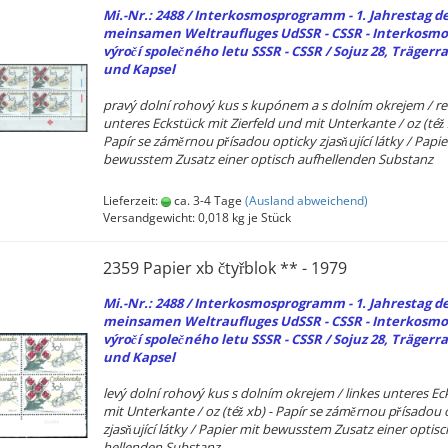
Mi.-Nr.: 2488 / In­ter­kos­mos­pro­gramm - 1. Jah­res­tag d
mein­sa­men Weltrauflu­ges UdSSR - CSSR - In­ter­kos­mos
výročí společného letu SSSR - CSSR / Sojuz 28, Trä­ger­ra­
und Kap­sel
pravý dolní rohový kus s kupónem a s dolním okre­jem / re
un­te­res Eck­stück mit Zier­feld und mit Un­ter­kan­te / oz (též 
Papír se záměrnou přísadou op­ti­cky zjasňující látky / Pa­pie
be­wuss­tem Zu­satz einer op­tisch auf­hel­len­den Sub­stanz
Lieferzeit:
ca. 3-4 Tage
(Ausland abweichend)
Versandgewicht:
0,018
kg je Stück
2359 Pa­pier xb čtyřblok ** - 1979
Mi.-Nr.: 2488 / In­ter­kos­mos­pro­gramm - 1. Jah­res­tag d
mein­sa­men Weltrauflu­ges UdSSR - CSSR - In­ter­kos­mos
výročí společného letu SSSR - CSSR / Sojuz 28, Trä­ger­ra­
und Kap­sel
levý dolní rohový kus s dolním okre­jem / lin­kes un­te­res Ec
mit Un­ter­kan­te / oz (též xb) - Papír se záměrnou přísadou o
zjasňující látky / Pa­pier mit be­wuss­tem Zu­satz einer op­tisc
hel­len­den Sub­stanz