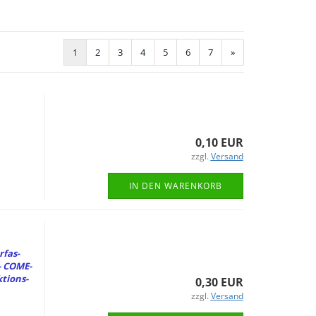
1
2
3
4
5
6
7
»
0,10 EUR
zzgl.
Versand
IN DEN WARENKORB
­fas­
- CO­ME­
ti­ons­
0,30 EUR
zzgl.
Versand