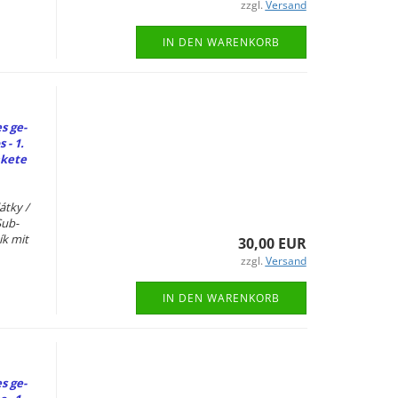
zzgl.
Versand
IN DEN WARENKORB
es ge­
 - 1.
ke­te
átky /
Sub­
ík mit
30,00 EUR
zzgl.
Versand
IN DEN WARENKORB
es ge­