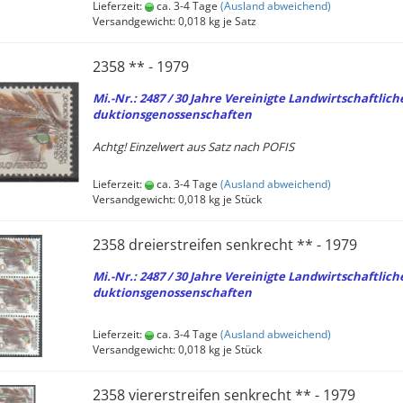
Lieferzeit:
ca. 3-4 Tage
(Ausland abweichend)
Versandgewicht:
0,018
kg je Satz
2358 ** - 1979
Mi.-Nr.: 2487 / 30 Jahre Ver­ei­nig­te Land­wirt­schaft­li­ch
duk­ti­ons­ge­nos­sen­schaf­ten
Achtg! Ein­zel­wert aus Satz nach POFIS
Lieferzeit:
ca. 3-4 Tage
(Ausland abweichend)
Versandgewicht:
0,018
kg je Stück
2358 drei­er­strei­fen senk­recht ** - 1979
Mi.-Nr.: 2487 / 30 Jahre Ver­ei­nig­te Land­wirt­schaft­li­ch
duk­ti­ons­ge­nos­sen­schaf­ten
Lieferzeit:
ca. 3-4 Tage
(Ausland abweichend)
Versandgewicht:
0,018
kg je Stück
2358 vie­rer­strei­fen senk­recht ** - 1979