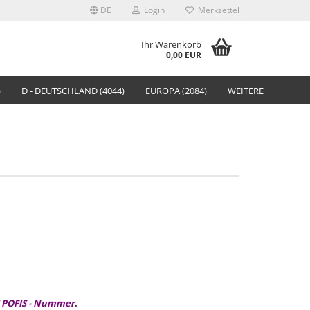
DE
Login
Merkzettel
Ihr Warenkorb
0,00 EUR
)
D - DEUTSCHLAND (4044)
EUROPA (2084)
WEITERE
 POFIS - Nummer
.