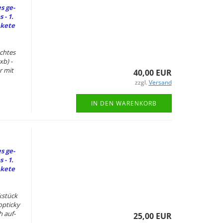
es ge­
 - 1.
ke­te
ch­tes
xb) -
r mit
40,00 EUR
zzgl.
Versand
IN DEN WARENKORB
es ge­
 - 1.
ke­te
k­stück
p­ti­cky
h auf­
25,00 EUR