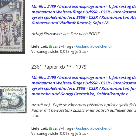
Mi.-Nr.: 2489 / In­ter­kos­mos­pro­gramm - 1. Jah­res­tag d
mein­sa­men Weltrauflu­ges UdSSR - CSSR - In­ter­kos­mos
výročí společného letu SSSR - CSSR / Kos­mo­nau­ten Ale
Gu­ba­rew und Vla­dimír Remek, Sojuz 28
Achtg! Ein­zel­wert aus Satz nach POFIS
Lieferzeit:
ca. 3-4 Tage
(Ausland abweichend)
Versandgewicht:
0,018
kg je Stück
2361 Pa­pier xb ** - 1979
Mi.-Nr.: 2490 / In­ter­kos­mos­pro­gramm - 1. Jah­res­tag d
mein­sa­men Weltrauflu­ges UdSSR - CSSR - In­ter­kos­mos
výročí společného letu SSSR - CSSR / Kos­mo­nau­ten Jur
ma­nen­ko und Ge­or­gi Gretsch­ko, Or­bi­tal­kom­plex
oz (též xb) - Papír se záměrnou přísadou op­ti­cky zjasňující l
Pa­pier mit be­wuss­tem Zu­satz einer op­tisch auf­hel­len­den 
stanz
Lieferzeit:
ca. 3-4 Tage
(Ausland abweichend)
Versandgewicht:
0,018
kg je Stück