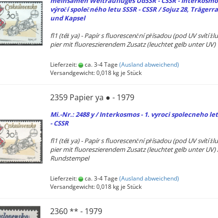
mein­sa­men Weltrauflu­ges UdSSR - CSSR - In­ter­kos­mos
výročí společného letu SSSR - CSSR / Sojuz 28, Trä­ger­ra­
und Kap­sel
fl1 (též ya) - Papír s fluo­re­scenční přísadou (pod UV svítí žlu
pier mit fluo­res­zie­ren­dem Zu­satz (leuch­tet gelb unter UV)
Lieferzeit:
ca. 3-4 Tage
(Ausland abweichend)
Versandgewicht:
0,018
kg je Stück
2359 Pa­pier ya ● - 1979
Mi.-Nr.: 2488 y / In­ter­kos­mos - 1. vy­ro­ci spolec­ne­ho l
- CSSR
fl1 (též ya) - Papír s fluo­re­scenční přísadou (pod UV svítí žlu
pier mit fluo­res­zie­ren­dem Zu­satz (leuch­tet gelb unter UV) 
Runds­tem­pel
Lieferzeit:
ca. 3-4 Tage
(Ausland abweichend)
Versandgewicht:
0,018
kg je Stück
2360 ** - 1979