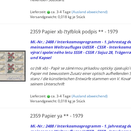
Lieferzeit:
ca. 3-4 Tage
(Ausland abweichend)
Versandgewicht:
0,018
kg je Stück
2359 Pa­pier xb čtyřblok pod­pis ** - 1979
Mi.-Nr.: 2488 / In­ter­kos­mos­pro­gramm - 1. Jah­res­tag d
mein­sa­men Weltrauflu­ges UdSSR - CSSR - In­ter­kos­mos
výročí společného letu SSSR - CSSR / Sojuz 28, Trä­ger­ra­
und Kap­sel
oz (též xb) - Papír se záměrnou přísadou op­ti­cky zjasňující l
Pa­pier mit be­wuss­tem Zu­satz einer op­tisch auf­hel­len­den 
stanz / die künst­le­ri­schen Ent­wür­fe stam­men von V. Kovař
sei­nem Un­ter­schrift
Lieferzeit:
ca. 3-4 Tage
(Ausland abweichend)
Versandgewicht:
0,018
kg je Stück
2359 Pa­pier ya ** - 1979
Mi.-Nr.: 2488 / In­ter­kos­mos­pro­gramm - 1. Jah­res­tag d