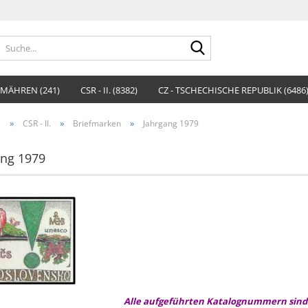
Suche...
MÄHREN (241)
CSR - II. (8382)
CZ - TSCHECHISCHE REPUBLIK (6486
»
»
»
e
CSR - II.
Briefmarken
Jahrgang 1979
ang 1979
Alle aufgeführten Katalognummern sind