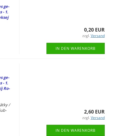
es ge­
 - 1.
k­sej
0,20 EUR
zzgl.
Versand
IN DEN WARENKORB
es ge­
 - 1.
ij Ro­
átky /
Sub­
2,60 EUR
zzgl.
Versand
IN DEN WARENKORB