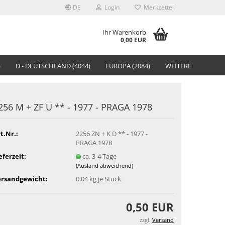
DE
Login
Merkzettel
Ihr Warenkorb
0,00 EUR
)
D - DEUTSCHLAND (4044)
EUROPA (2084)
WEITERE
256 M + ZF U ** - 1977 - PRAGA 1978
t.Nr.:
2256 ZN + K D ** - 1977 -
PRAGA 1978
eferzeit:
ca. 3-4 Tage
(Ausland abweichend)
ersandgewicht:
0.04
kg je Stück
0,50 EUR
zzgl.
Versand