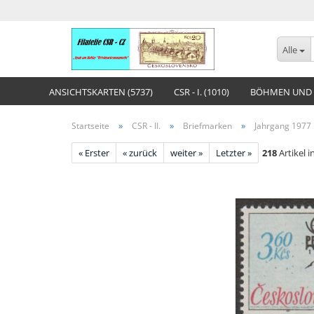
Alle
ANSICHTSKARTEN (5737)
CSR - I. (1010)
BÖHMEN UND 
»
»
»
Startseite
CSR - II.
Briefmarken
Jahrgang 1977
« Erster
« zurück
weiter »
Letzter »
218
Artikel i