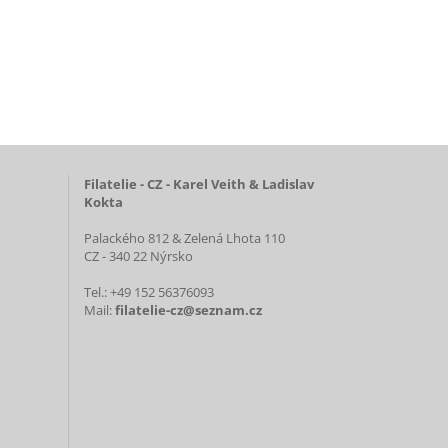
Filatelie - CZ - Karel Veith & Ladislav
Kokta
Palackého 812 & Zelená Lhota 110
CZ - 340 22 Nýrsko
Tel.: +49 152 56376093
Mail:
filatelie-cz@seznam.cz