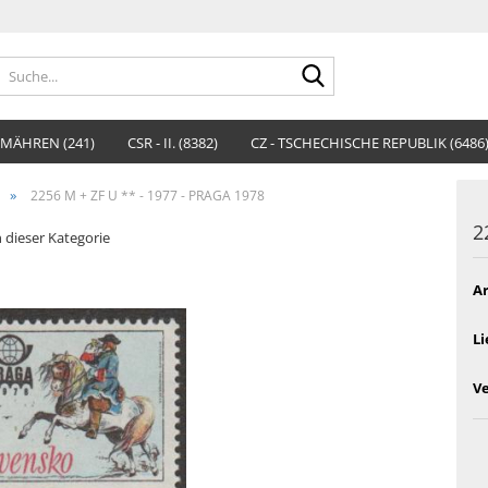
Suche...
MÄHREN (241)
CSR - II. (8382)
CZ - TSCHECHISCHE REPUBLIK (6486
»
2256 M + ZF U ** - 1977 - PRAGA 1978
2
n dieser Kategorie
Ar
Li
V